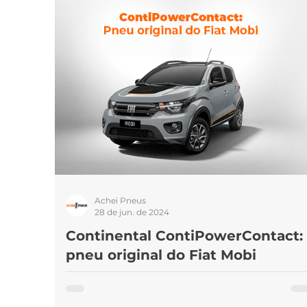
Marcas de pneus
Som
Pneus 
Achei Pneus
28 de jun. de 2024
Continental ContiPowerContact:
pneu original do Fiat Mobi
O Fiat Mobi está entre os dez carros mais vendido
de 2023, mostrando-se um favorito do público. A