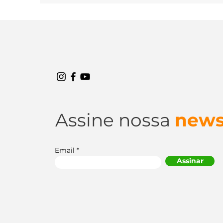
das inúmeras qualidades que esse...
Assine nossa
news
Email
Assinar