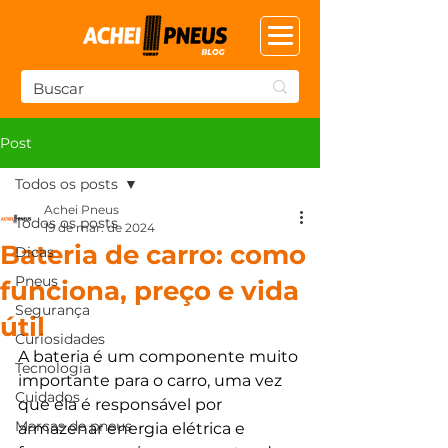
Post
Todos os posts
Achei Pneus
Todos os posts
19 de mar. de 2024
Bateria de carro: como
Dicas
Pneus
funciona, preço e vida
Segurança
útil
Curiosidades
A bateria é um componente muito 
Tecnologia
importante para o carro, uma vez 
Cuidados
que ela é responsável por 
Marcas de pneus
armazenar energia elétrica e 