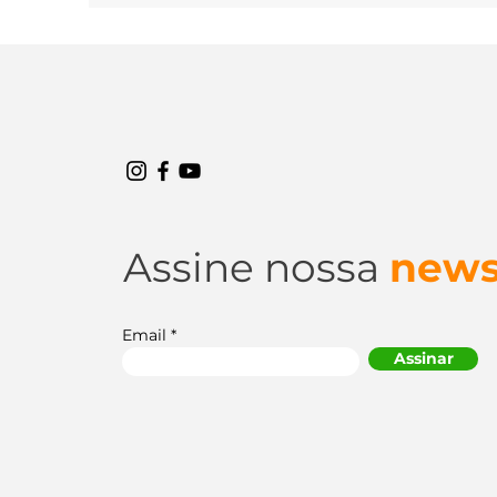
que indicam desgaste ou falta de alinhamento no
pneus e mais. Conheça os novos Altimax!
Assine nossa
news
Email
Assinar