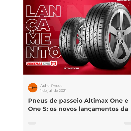
Marcas de pneus
Som
Pneus 
Achei Pneus
1 de jul. de 2021
Pneus de passeio Altimax One e
One S: os novos lançamentos da
General Tire
Melhor performance em pista molhada, tecnologi