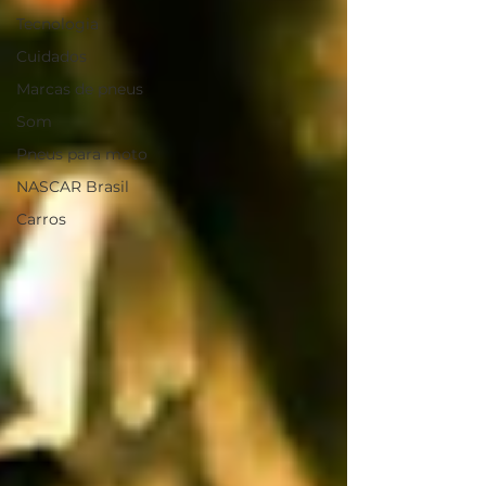
Tecnologia
Cuidados
Marcas de pneus
Som
Pneus para moto
NASCAR Brasil
Carros