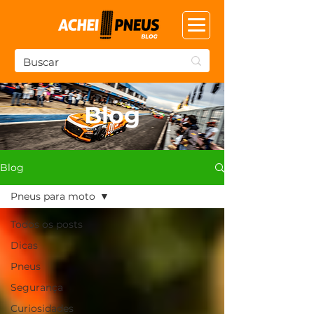
Blog
Blog
Pneus para moto
Todos os posts
Dicas
Pneus
Segurança
Curiosidades