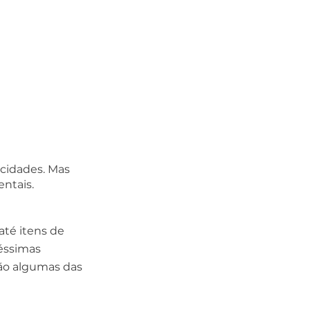
cidades. Mas 
ntais. 
té itens de 
éssimas 
são algumas das 