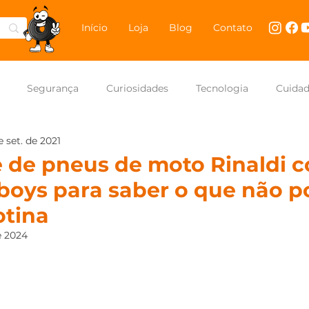
Início
Loja
Blog
Contato
Segurança
Curiosidades
Tecnologia
Cuida
e set. de 2021
NASCAR Brasil
Carros
e de pneus de moto Rinaldi 
oys para saber o que não p
otina
e 2024