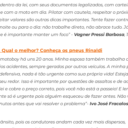
 dentro da lei, com seus documentos legalizados, com cartei
e com a moto em dia. Pilotar com cautela, respeitar o próxi
eitar valores são outras dicas importantes. Tente fazer contr
noite ou para o dia: não trabalhe direto, não abrace tudo. Já
ue é importante manter um foco” - 
Vagner Pressi Barbosa
,
. Qual o melhor? Conheça os pneus Rinaldi
 motoboy há uns 20 anos. Minha esposa também trabalha 
ários acidentes, sempre gerados por outros veículos. A minha p
 defensiva, nada é tão urgente como sua própria vida! Estej
eu redor. Isso é importante por questões de assaltos e de a
 e cobre o preço correto, pois você não está a passeio! E l
te só é urgente pois alguém esqueceu de fazer antes. Não v
utos antes que vai resolver o problema”- 
Ivo José Fracalos
rânsito, pois os condutores andam cada vez mais dispersos, 