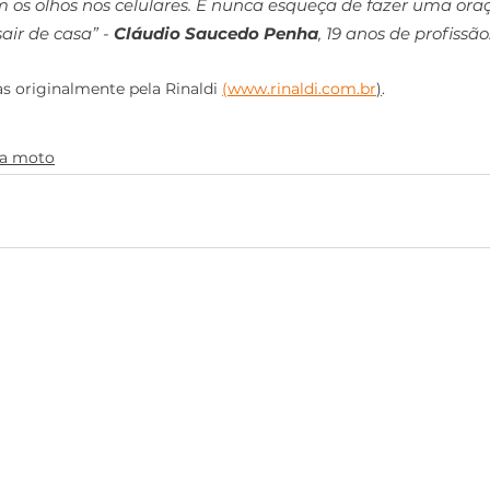
 os olhos nos celulares. E nunca esqueça de fazer uma oraç
air de casa” - 
Cláudio Saucedo Penha
, 19 anos de profissão.
s originalmente pela Rinaldi 
(www.rinaldi.com.br
)
. 
ra moto