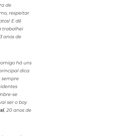
ra de 
mo, respeitar 
atos! E dê 
 trabalhei 
 13 anos de 
comigo há uns 
rincipal dica 
a sempre 
cidentes 
embre-se 
ai ser o boy 
si
, 20 anos de 