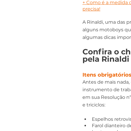
+ 
Como é a medida d
precisa!
A Rinaldi, uma das p
alguns motoboys que
algumas dicas import
Confira o c
pela Rinaldi
Itens obrigatóri
Antes de mais nada, 
instrumento de traba
em sua Resolução nº 
e triciclos:
Espelhos retrovi
Farol dianteiro d