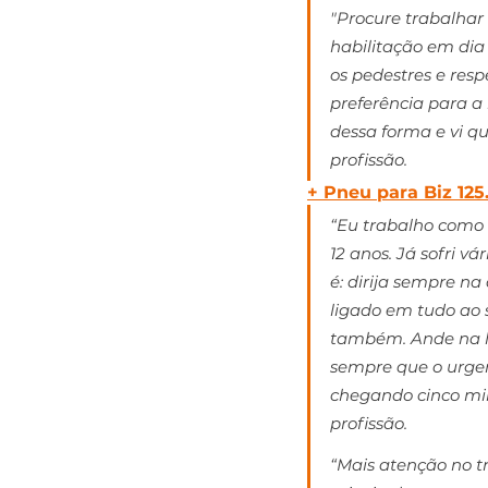
"Procure trabalhar
habilitação em dia 
os pedestres e resp
preferência para a 
dessa forma e vi q
profissão. 
+ 
Pneu para Biz 125
“Eu trabalho como
12 anos. Já sofri v
é: dirija sempre na
ligado em tudo ao s
também. Ande na lei
sempre que o urgen
chegando cinco min
profissão. 
“Mais atenção no t