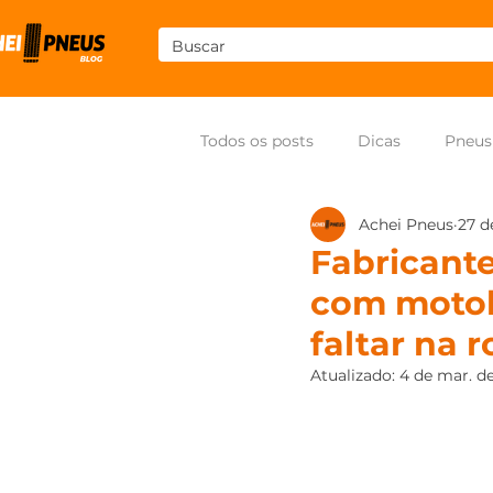
Todos os posts
Dicas
Pneus
Achei Pneus
27 d
Som
Pneus para moto
Fabricant
com motob
faltar na r
Atualizado:
4 de mar. d