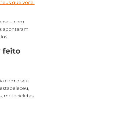
neus que você 
versou com 
es apontaram 
dos.
feito 
ia com o seu 
 estabeleceu, 
, motocicletas 