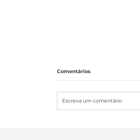
Comentários
Escreva um comentário
Como é a medida do
pneu de moto: aprenda
como saber o tamanho