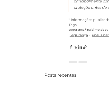
principalmente com
proteção antes de s
* Informações publicada
Tags:
segurança
Rinaldi
motoboy
Segurança
Pneus pa
Posts recentes