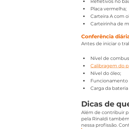
Refletivos no ba
Placa vermelha; 
Carteira A com 
Carteirinha de mo
Conferência diár
Antes de iniciar o tr
Nível de combust
Calibragem do p
Nível do óleo; 
Funcionamento da 
Carga da bateria 
Dicas de qu
Além de contribuir pa
pela Rinaldi também
nessa profissão. Conf