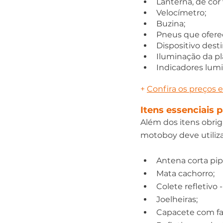
Lanterna, de cor 
Velocímetro; 
Buzina; 
Pneus que ofere
Dispositivo dest
Iluminação da pla
Indicadores lumi
+ 
Confira os preços 
Itens essenciais
Além dos itens obrig
motoboy deve utiliza
Antena corta pip
Mata cachorro; 
Colete refletivo
Joelheiras; 
Capacete com faix