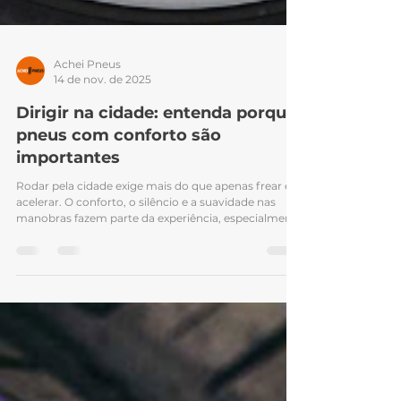
Achei Pneus
14 de nov. de 2025
Dirigir na cidade: entenda porquê
pneus com conforto são
importantes
Rodar pela cidade exige mais do que apenas frear e
acelerar. O conforto, o silêncio e a suavidade nas
manobras fazem parte da experiência, especialmente
em lombadas, ruas mal pavimentadas ou trânsito
intenso. Escolher pneus que proporcionem uma
condução agradável, com estrutura flexível e baixo
ruído, é essencial para melhorar a experiência na
hora de dirigir. Confira o que considerar ao buscar
pneus para uso urbano e alguns modelos que se
destacam quando o assunto é rolamen