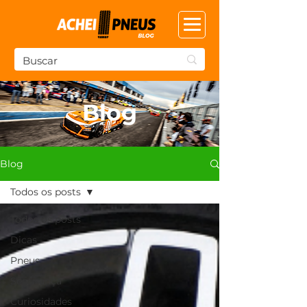
Blog
Blog
Todos os posts
Todos os posts
Dicas
Pneus
Segurança
Curiosidades