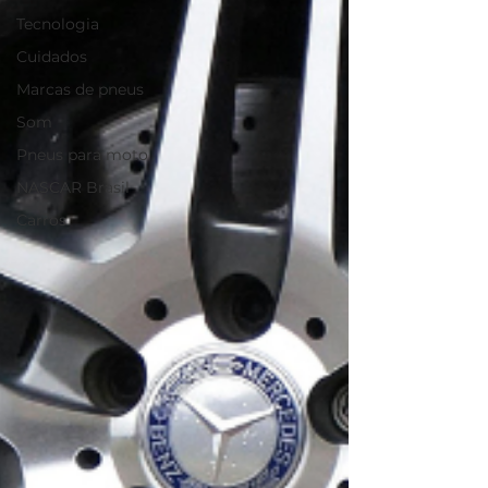
Tecnologia
Cuidados
Marcas de pneus
Som
Pneus para moto
NASCAR Brasil
Carros