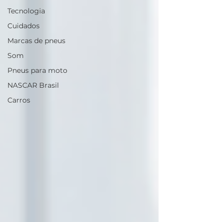
Tecnologia
Cuidados
Marcas de pneus
Som
Pneus para moto
NASCAR Brasil
Carros