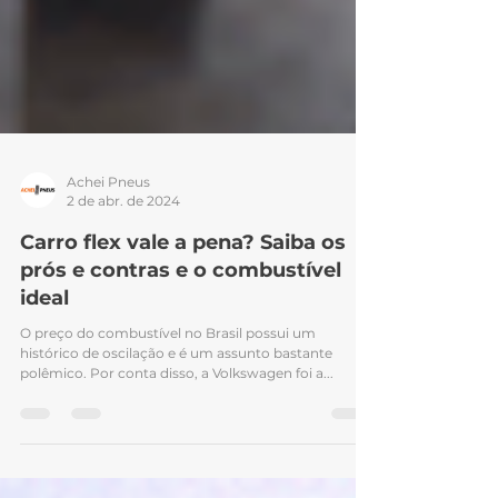
Achei Pneus
2 de abr. de 2024
Carro flex vale a pena? Saiba os
prós e contras e o combustível
ideal
O preço do combustível no Brasil possui um
histórico de oscilação e é um assunto bastante
polêmico. Por conta disso, a Volkswagen foi a...