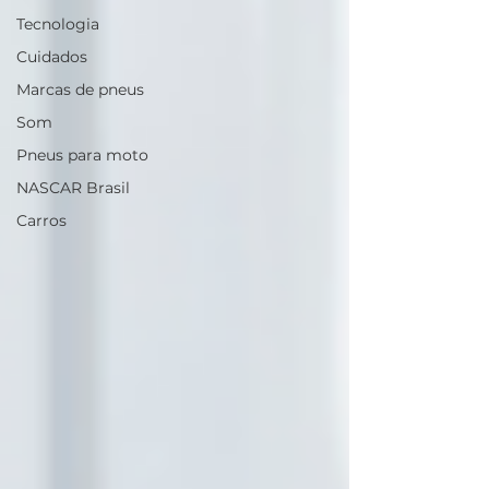
Tecnologia
Cuidados
Marcas de pneus
Som
Pneus para moto
NASCAR Brasil
Carros