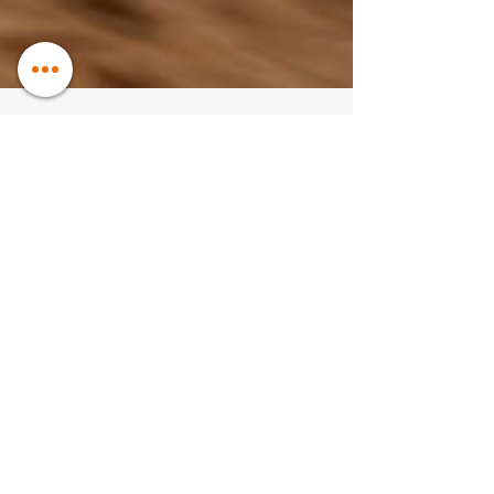
Achei Pneus
13 de dez. de 2024
Bridgestone Dueler HT 684 II:
pneu original do Nissan Frontier
Uma junção entre duas marcas japonesas, o Nissan
Frontier é um SUV premium que conta com pneus
Bridgestone para melhor aderência e dirigibilidade
dentro da cidade. Por se tratar de um modelo de
luxo, também tem uma preocupação especial com o
conforto e a segurança, mostrando-se uma
combinação ideal para enfrentar o cotidiano urbano,
passando por buracos e obstáculos sem problemas,
ou rodar por ruas molhadas e dias de chuva sem
riscos. Neste artigo você vai ler: Nissan Frontie