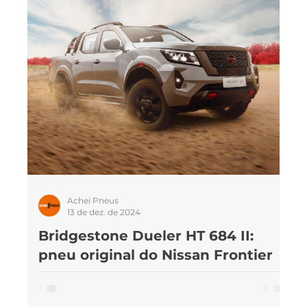
para moto
NASCAR Brasil
Carros
Achei Pneus
13 de dez. de 2024
O
Bridgestone Dueler HT 684 II:
pneu original do Nissan Frontier
Uma junção entre duas marcas japonesas, o Nissan
Frontier é um SUV premium que conta com pneus