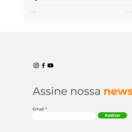
Continental
O pneu ContiCrossContact LX2 da Continental é 
pneu projetado para oferecer desempenho elevad
em veículos SUV e off-road leve. Ele é o...
Assine nossa
news
Email
Assinar