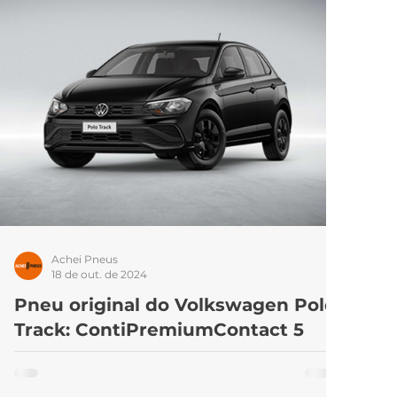
Achei Pneus
18 de out. de 2024
Pneu original do Volkswagen Polo
Track: ContiPremiumContact 5
A Continental é uma empresa com diferentes
modelos de pneus no seu catálogo, feitos para