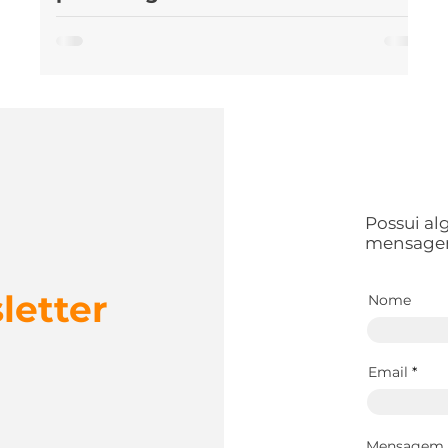
O Fiat Mobi está entre os dez carros mais vendidos
de 2023, mostrando-se um favorito do público. Além
um
das inúmeras qualidades que esse...
o
Possui a
mensage
letter
Nome
Email
Mensagem