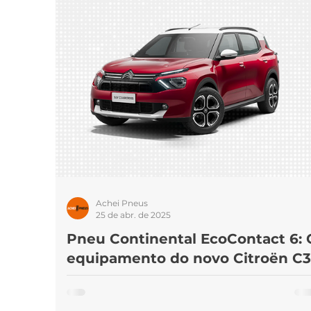
Marcas de pneus
Som
Pneus 
Achei Pneus
25 de abr. de 2025
Pneu Continental EcoContact 6: 
equipamento do novo Citroën C3
Aircross
Duas grandes empresas se uniram para entregar