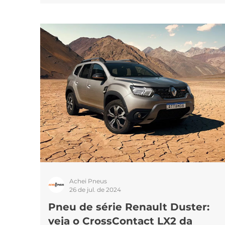
um ótimo carro com excelentes pneus e oferecer
um produto completo aos consumidores. A
fabricante de pneus alemã Continental e a
montadora francesa Citroën lançaram o Citroën 
Aircross, que vem com pneus Continental
EcoContact 6 de fábrica. Entenda mais sobre as
qualidades do carro e dos pneus, além da
importância dessa parceria entre as duas empresa
Neste artigo você vai ler: Citroën C3 Aircross: SUV
com segurança e sustentab
Achei Pneus
26 de jul. de 2024
Pneu de série Renault Duster:
veja o CrossContact LX2 da