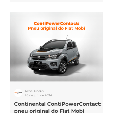
Bridgestone para melhor aderência e dirigibilidade
dentro da cidade. Por se tratar de um modelo de
luxo, também tem uma preocupação especial com
o conforto e a segurança, mostrando-se uma
C3
combinação ideal para enfrentar o cotidiano
urbano, passando por buracos e obstáculos sem
problemas, ou rodar por ruas molhadas e dias de
chuva sem riscos. Neste artigo você vai ler: Nissan
s.
Frontie
Achei Pneus
28 de jun. de 2024
Continental ContiPowerContact: o
pneu original do Fiat Mobi