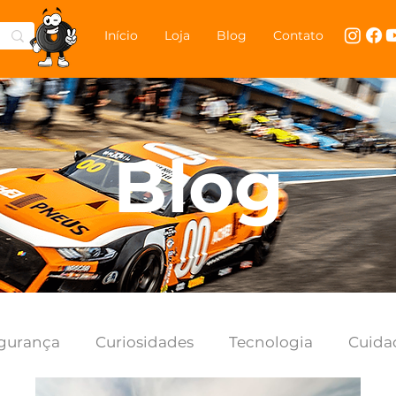
Início
Loja
Blog
Contato
Blog
gurança
Curiosidades
Tecnologia
Cuida