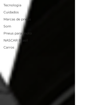
Tecnologia
Cuidados
Marcas de pneus
Som
Pneus para moto
NASCAR Brasil
Carros