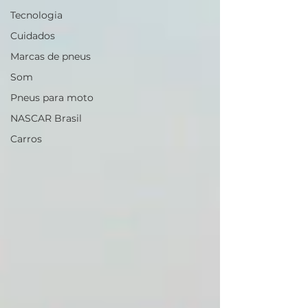
Tecnologia
Cuidados
Marcas de pneus
Som
Pneus para moto
NASCAR Brasil
Carros