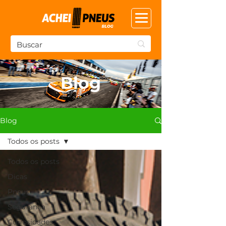
Blog
Blog
Todos os posts
Todos os posts
Dicas
Pneus
Segurança
Curiosidades