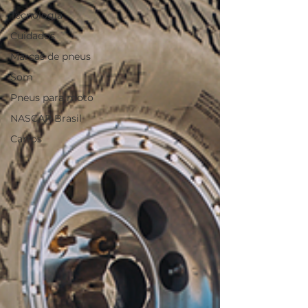
Tecnologia
Cuidados
Marcas de pneus
Som
Pneus para moto
NASCAR Brasil
Carros