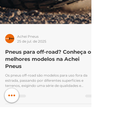
Achei Pneus
25 de jul. de 2025
Pneus para off-road? Conheça os
melhores modelos na Achei
Pneus
Os pneus off-road são modelos para uso fora da
estrada, passando por diferentes superfícies e
terrenos, exigindo uma série de qualidades e
preocupações que um pneu voltado para uso
urbano não atende. Nesse artigo, vamos explorar um
pouco sobre quais são as vantagens dos pneus off-
road, além das características únicas e situações
onde são mais recomendados. Entenda um pouco