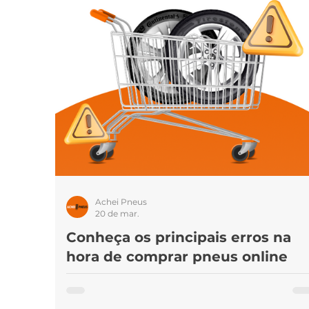
Marcas de pneus
Som
Pneus 
Achei Pneus
20 de mar.
Conheça os principais erros na
hora de comprar pneus online
Comprar pneus pela internet é uma prática cada 
mais comum entre motoristas brasileiros que