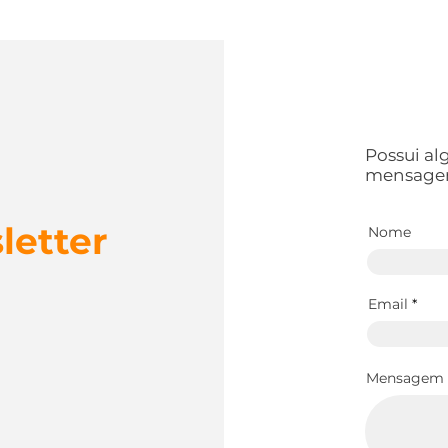
m
m
Possui a
mensage
letter
Nome
Email
Mensagem