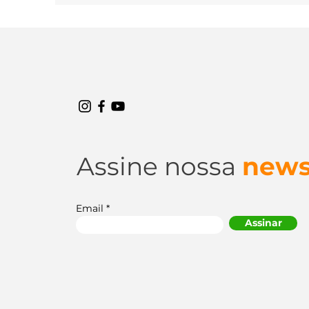
buscam comodidade, variedade e os melhores
preços. No entanto, apesar das muitas vantagens
desse tipo de compra, existe também a necessidade
de atenção redobrada. Pequenos descuidos pode
resultar na escolha de um pneu inadequado, que
gera prejuízos financeiros ou até mesmo riscos à
segurança! Para te ajudar a fazer uma compra se
complicações, reunimos os principais erros ao
compr
Assine nossa
news
Email
Assinar