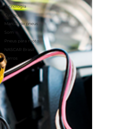
Tecnologia
Cuidados
Marcas de pneus
Som
Pneus para moto
NASCAR Brasil
Carros