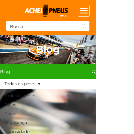
Blog
Blog
Todos os posts
Todos os posts
Dicas
Pneus
Segurança
Curiosidades