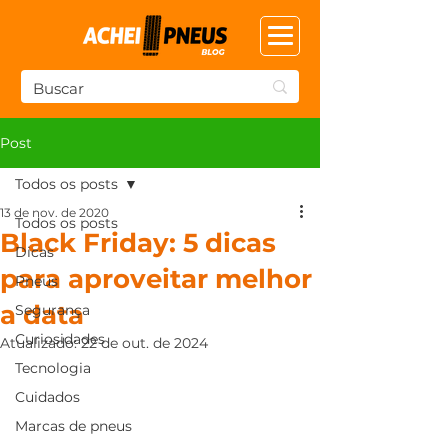
Post
Todos os posts
13 de nov. de 2020
Todos os posts
Black Friday: 5 dicas
Dicas
para aproveitar melhor
Pneus
a data
Segurança
Curiosidades
Atualizado:
22 de out. de 2024
Tecnologia
Cuidados
Marcas de pneus