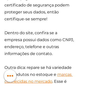
certificado de segurança podem 
proteger seus dados, então 
certifique-se sempre!
Dentro do site, confira se a 
empresa possui dados como CNPJ, 
endereço, telefone e outras 
informações de contato.
Outra dica: repare se há variedade 
de produtos no estoque e 
marcas 
conhecidas no mercado
. Esse é 
um bom sinal! Aliás, já falamos 
sobre isso neste post: 
7 passos 
para identificar se um site de 
pneus é seguro para comprar
. 