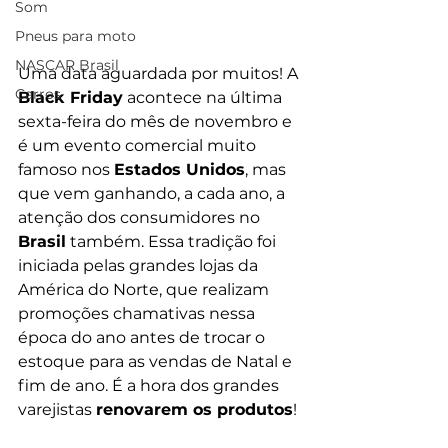
Som
Pneus para moto
NASCAR Brasil
Uma data aguardada por muitos! A 
Carros
Black Friday
 acontece na última 
sexta-feira do mês de novembro e 
é um evento comercial muito 
famoso nos 
Estados Unidos
, mas 
que vem ganhando, a cada ano, a 
atenção dos consumidores no 
Brasil
 também. Essa tradição foi 
iniciada pelas grandes lojas da 
América do Norte, que realizam 
promoções chamativas nessa 
época do ano antes de trocar o 
estoque para as vendas de Natal e 
fim de ano. É a hora dos grandes 
varejistas 
renovarem os produtos
!