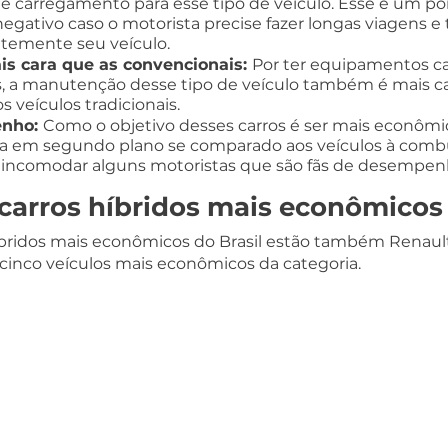
e carregamento para esse tipo de veículo. Esse é um po
ativo caso o motorista precise fazer longas viagens e
ntemente seu veículo.
s cara que as convencionais: 
Por ter equipamentos ca
s, a manutenção desse tipo de veículo também é mais ca
veículos tradicionais.
nho: 
Como o objetivo desses carros é ser mais econômic
 em segundo plano se comparado aos veículos à comb
incomodar alguns motoristas que são fãs de desempenh
carros híbridos mais econômicos 
 híbridos mais econômicos do Brasil estão também Renau
os cinco veículos mais econômicos da categoria.