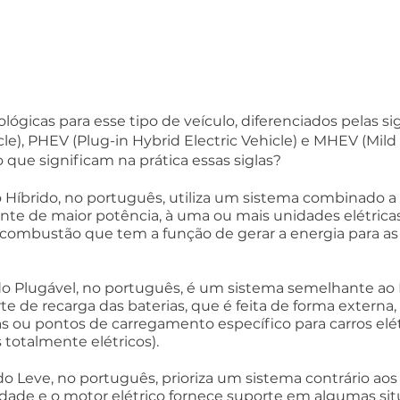
lógicas para esse tipo de veículo, diferenciados pelas si
cle), PHEV (Plug-in Hybrid Electric Vehicle) e MHEV (Mild 
 o que significam na prática essas siglas?
co Híbrido, no português, utiliza um sistema combinado 
te de maior potência, à uma ou mais unidades elétricas
 combustão que tem a função de gerar a energia para as 
do Plugável, no português, é um sistema semelhante ao 
te de recarga das baterias, que é feita de forma externa, 
 ou pontos de carregamento específico para carros elétr
 totalmente elétricos).
do Leve, no português, prioriza um sistema contrário aos 
dade e o motor elétrico fornece suporte em algumas sit