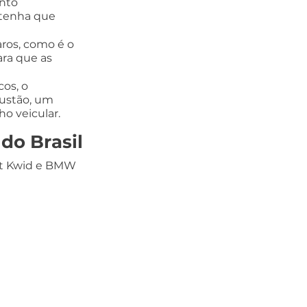
nto 
 tenha que 
ros, como é o 
ra que as 
os, o 
ustão, um 
o veicular.
do Brasil
lt Kwid e BMW 