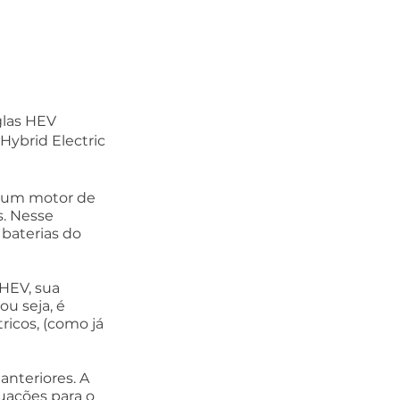
glas HEV 
Hybrid Electric 
a um motor de 
. Nesse 
baterias do 
HEV, sua 
ou seja, é 
icos, (como já 
anteriores. A 
uações para o 