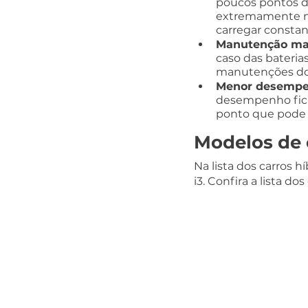
poucos pontos d
extremamente neg
carregar consta
Manutenção mai
caso das bateria
manutenções dos 
Menor desempe
desempenho fica
ponto que pode 
Modelos de 
Na lista dos carros
i3. Confira a lista d