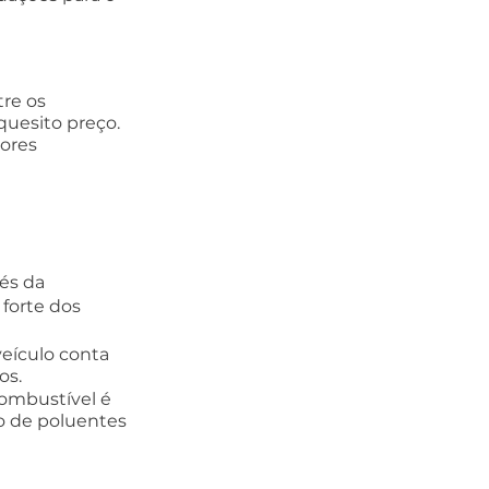
re os 
quesito preço. 
ores 
és da 
forte dos 
veículo conta 
os.
ombustível é 
o de poluentes 