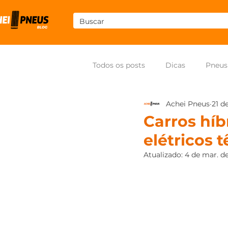
Todos os posts
Dicas
Pneus
Achei Pneus
21 d
Som
Pneus para moto
Carros híb
elétricos 
Atualizado:
4 de mar. d