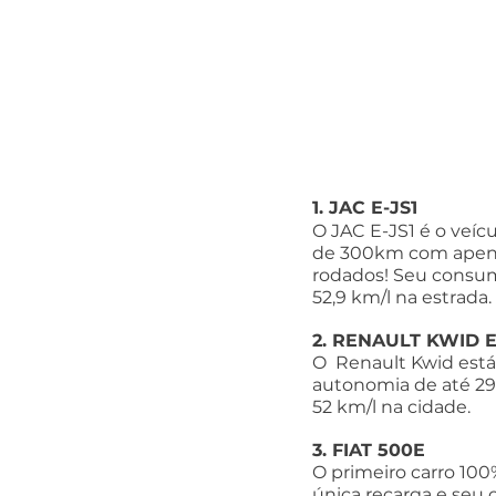
1. JAC E-JS1
O JAC E-JS1 é o veí
de 300km com apenas
rodados! Seu consum
52,9 km/l na estrada.
2. RENAULT KWID 
O  Renault Kwid está
autonomia de até 29
52 km/l na cidade.
3. FIAT 500E
O primeiro carro 10
única recarga e seu