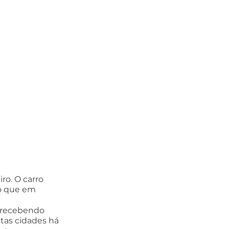
ro. O carro 
 o que em 
á recebendo 
tas cidades há 