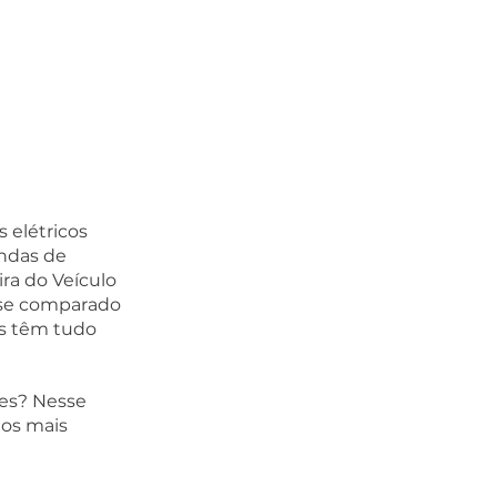
 elétricos 
ndas de 
ra do Veículo 
 se comparado 
s têm tudo 
es? Nesse 
os mais 