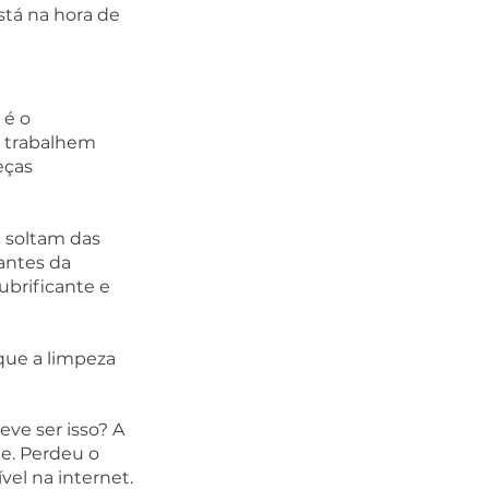
stá na hora de 
é o 
e trabalhem 
eças 
e soltam das 
antes da 
brificante e 
 que a limpeza 
eve ser isso? A 
e. Perdeu o 
el na internet. 