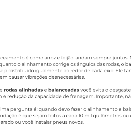
ceamento é como arroz e feijão: andam sempre juntos. N
nquanto o alinhamento corrige os ângulos das rodas, o 
eja distribuído igualmente ao redor de cada eixo. Ele 
em causar vibrações desnecessárias.  
e 
rodas alinhadas
 e 
balanceadas
 você evita o desgaste
o e redução da capacidade de frenagem. Importante, não
róxima pergunta é: quando devo fazer o alinhamento e b
ndação é que sejam feitos a cada 10 mil quilômetros o
parado ou você instalar pneus novos.  