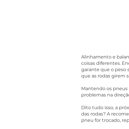
Alinhamento e balan
coisas diferentes. E
garante que o peso s
que as rodas girem s
Mantendo os pneus 
problemas na direçã
Dito tudo isso, a p
das rodas? A recome
pneu for trocado, re