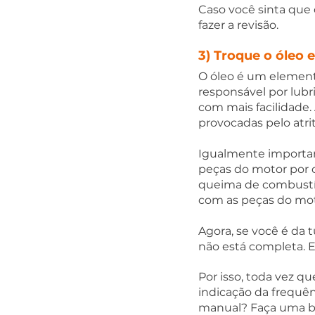
Caso você sinta que 
fazer a revisão.  
3) Troque o óleo 
O óleo é um element
responsável por lubri
com mais facilidade. 
provocadas pelo atrit
Igualmente importan
peças do motor por c
queima de combustíve
com as peças do moto
Agora, se você é da t
não está completa. E
Por isso, toda vez qu
indicação da frequên
manual? Faça uma bus