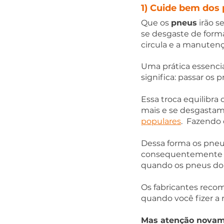
1) Cuide bem dos 
Que os 
pneus
 irão 
se desgaste de forma
circula e a manutenç
Uma prática essencia
significa: passar os p
Essa troca equilibra
mais e se desgastam
populares
.  Fazendo
Dessa forma os pneus
consequentemente m
quando os pneus do m
Os fabricantes reco
quando você fizer a r
Mas atenção novam