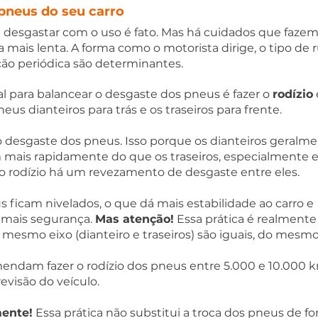
pneus do seu carro
se desgastar com o uso é fato. Mas há cuidados que faze
 mais lenta. A forma como o motorista dirige, o tipo de 
ão periódica são determinantes.  
l para balancear o desgaste dos pneus é fazer o 
rodízio
 
neus dianteiros para trás e os traseiros para frente.  
 o desgaste dos pneus. Isso porque os dianteiros geralm
 mais rapidamente do que os traseiros, especialmente 
 o rodízio há um revezamento de desgaste entre eles.  
 ficam nivelados, o que dá mais estabilidade ao carro e 
ais segurança. 
Mas atenção!
 Essa prática é realmente 
esmo eixo (dianteiro e traseiros) são iguais, do mesmo
mendam fazer o rodízio dos pneus entre 5.000 e 10.000 
evisão do veículo.  
ente!
 Essa prática não substitui a troca dos pneus de f