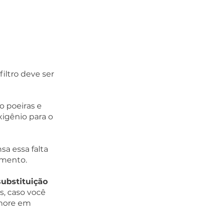
iltro deve ser 
o poeiras e 
xigênio para o 
a essa falta 
mento. 
substituição 
s, caso você 
 more em 