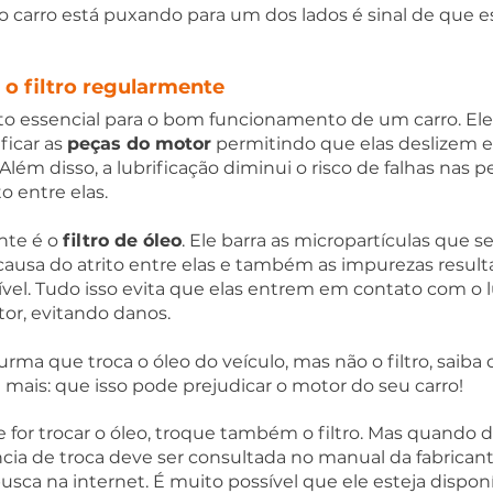
o carro está puxando para um dos lados é sinal de que e
e o filtro regularmente
o essencial para o bom funcionamento de um carro. Ele 
ficar as 
peças do motor
 permitindo que elas deslizem 
Além disso, a lubrificação diminui o risco de falhas nas p
o entre elas.  
te é o 
filtro de óleo
. Ele barra as micropartículas que s
ausa do atrito entre elas e também as impurezas result
l. Tudo isso evita que elas entrem em contato com o lu
r, evitando danos.  
urma que troca o óleo do veículo, mas não o filtro, saiba
 mais: que isso pode prejudicar o motor do seu carro!  
e for trocar o óleo, troque também o filtro. Mas quando d
cia de troca deve ser consultada no manual da fabricant
ca na internet. É muito possível que ele esteja disponív