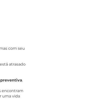
emas com seu 
está atrasado 
preventiva
.  
s encontram 
r uma vida 