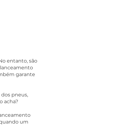
o entanto, são 
balanceamento 
também garante 
 dos pneus, 
 acha?  
alanceamento 
u quando um 