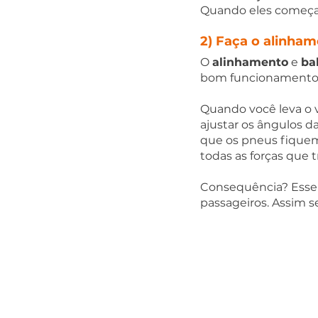
Quando eles começare
2) Faça o alinha
O 
alinhamento
 e 
ba
bom funcionamento do
Quando você leva o v
ajustar os ângulos da
que os pneus fiquem 
todas as forças que 
Consequência? Esse p
passageiros. Assim s