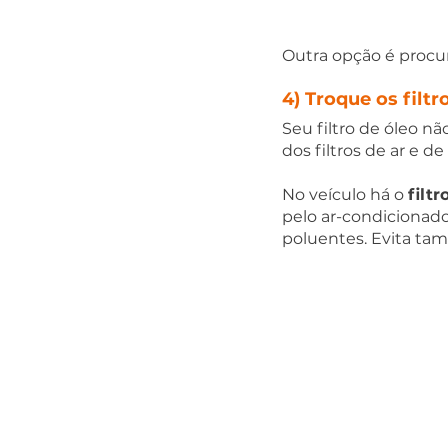
Outra opção é procur
4) Troque os filtr
Seu filtro de óleo n
dos filtros de ar e d
No veículo há o 
filt
pelo ar-condicionado
poluentes. Evita t