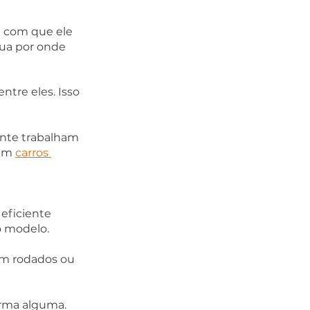
m com que ele 
rua por onde 
entre eles. Isso 
ente trabalham 
em 
carros 
eficiente 
 modelo.   
km rodados ou 
orma alguma. 