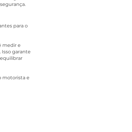
segurança.  
ntes para o 
é medir e 
 Isso garante 
equilibrar 
 motorista e 