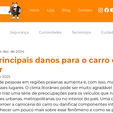
Início
Loja
Blog
Contato
Segurança
Curiosidades
Tecnologia
Cuida
e dez. de 2024
NASCAR Brasil
Carros
rincipais danos para o carro
r
e 2025
e pessoas em regiões praianas aumenta e, com isso, mai
sses lugares. O clima litorâneo pode ser muito agradável
traz uma série de preocupações para os veículos que nã
s urbanas, metropolitanas ou no interior do país. Uma d
rroer a carroceria do carro ou danificar componentes in
ecer um pouco mais sobre esse fenômeno e como se p