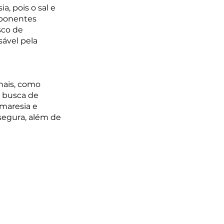
, pois o sal e 
ponentes 
co de 
ável pela 
nais, como 
 busca de 
maresia e 
egura, além de 