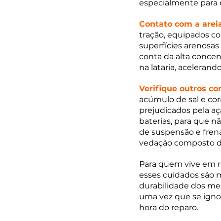
especialmente para 
Contato com a areia
tração, equipados co
superfícies arenosas
conta da alta concen
na lataria, acelerand
Verifique outros c
acúmulo de sal e co
prejudicados pela a
baterias, para que 
de suspensão e fre
vedação composto de
Para quem vive em r
esses cuidados são m
durabilidade dos me
uma vez que se igno
hora do reparo. 