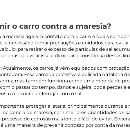
ir o carro contra a maresia?
a maresia age em contato com o carro e quais compon
, é necessário tomar precauções e cuidados para evitar 
veículo, para retirar o excesso de partículas de sal acum
aneiras de evitar isso e diminuir a constância dessas li
:
 Atualmente, os carros já vêm equipados com proteção
montadora. Essa camada protetiva é aplicada na lataria de
 o verniz, mas também funciona como uma medida de pro
com o passar do tempo, danos e sujeira, pode perder a ef
sa a corroer e enferrujar com o sal. 
importante proteger a lataria, principalmente durante a no
incidência de maresia, com menores quantidades de s
o processo de corrosão mais lento e fácil de evitar. Encer
 uma maneira de prevenir corrosão por conta da maresi