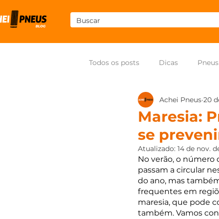
Todos os posts
Dicas
Pneus
Achei Pneus
20 d
Som
Pneus para moto
Maresia: P
se preveni
Atualizado:
14 de nov. d
No verão, o número d
passam a circular ne
do ano, mas também 
frequentes em regiõe
maresia, que pode co
também. Vamos conh