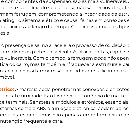
 e componentes da suspensão, são as mais vulneráveis. A
sobre a superfície do veículo e, se não são removidas, e
ormam ferrugem, comprometendo a integridade da estru
 atingir o sistema elétrico e causar falhas em conexões e 
ecânicos ao longo do tempo. Confira os principais tipo
esia:
 A presença de sal no ar acelera o processo de oxidação,
 em diversas partes do veículo. A lataria, portas, capô 
te vulneráveis. Com o tempo, a ferrugem pode não apen
ica do carro, mas também enfraquecer a estrutura e ca
nsão e o chassi também são afetados, prejudicando a se
omóvel.
trico:
 A maresia pode penetrar nas conexões e chicotes e
e sal e umidade. Isso favorece a ocorrência de mau con
de terminais. Sensores e módulos eletrônicos, essenciais 
stemas como o ABS e a injeção eletrônica, podem aprese
nterna. Esses problemas não apenas aumentam o risco de
tenção frequente e cara.