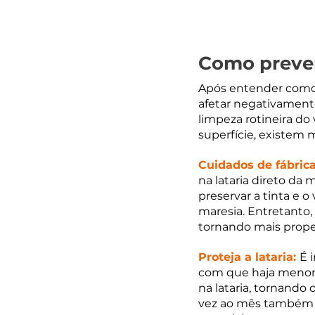
Como preven
Após entender como 
afetar negativamente
limpeza rotineira do 
superfície, existem m
Cuidados de fábrica
na lataria direto da 
preservar a tinta e
maresia. Entretanto, 
tornando mais propen
Proteja a lataria: 
É 
com que haja menor 
na lataria, tornando 
vez ao mês também é