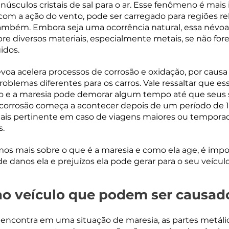
núsculos cristais de sal para o ar. Esse fenômeno é mais
 com a ação do vento, pode ser carregado para regiões r
 também. Embora seja uma ocorrência natural, essa névoa 
obre diversos materiais, especialmente metais, se não for
idos.
évoa acelera processos de corrosão e oxidação, por causa 
roblemas diferentes para os carros. Vale ressaltar que e
o e a maresia pode demorar algum tempo até que seus 
corrosão começa a acontecer depois de um período de 15
s pertinente em caso de viagens maiores ou temporad
s.
s mais sobre o que é a maresia e como ela age, é impo
 danos ela e prejuízos ela pode gerar para o seu veículo
o veículo que podem ser causado
encontra em uma situação de maresia, as partes metálic