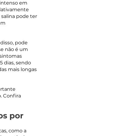
 intenso em 
elativamente 
salina pode ter 
em 
disso, pode 
sse não é um 
sintomas 
 dias, sendo 
as mais longas 
rtante 
. Confira 
s por 
as, como a 