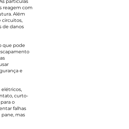
s partículas 
las reagem com 
tura. Além 
circuitos, 
s de danos 
 o que pode 
e escapamento 
as 
usar 
gurança e 
létricos, 
tato, curto-
para o 
ntar falhas 
 pane, mas 