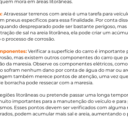
quem mora em áreas litorâneas. 
: 
Atravessar terrenos com areia é uma tarefa para veículo
m pneus específicos para essa finalidade. Por conta diss
 quando despreparado pode ser bastante perigoso, mas a
tração de sal na areia litorânea, ela pode criar um acú
o o processo de corrosão. 
omponentes:
 Verificar a superfície do carro é importante 
rrosão, mas existem outros componentes do carro que 
ção da maresia. Observe os componentes elétricos, como
não sofram nenhum dano por conta de água do mar ou are
nagem também merece pontos de atenção, uma vez que 
 borracha pode ressecar com a maresia.
egiões litorâneas ou pretende passar uma longa tempora
uito importantes para a manutenção do veículo e para p
smos. Esses pontos devem ser verificados com alguma r
rados, podem acumular mais sal e areia, aumentando o p