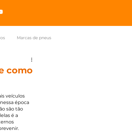
dos
Marcas de pneus
 e como
s veículos 
 nessa época 
o são tão 
elas é a 
ternos 
revenir.