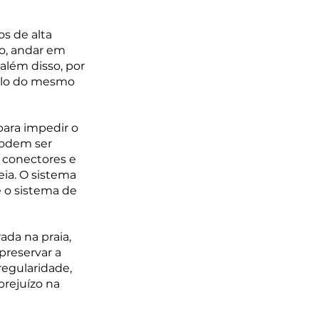
s de alta 
o, andar em 
lém disso, por 
mulo do mesmo 
para impedir o 
podem ser 
 conectores e 
ia. O sistema 
o sistema de 
da na praia, 
reservar a 
egularidade, 
rejuízo na 