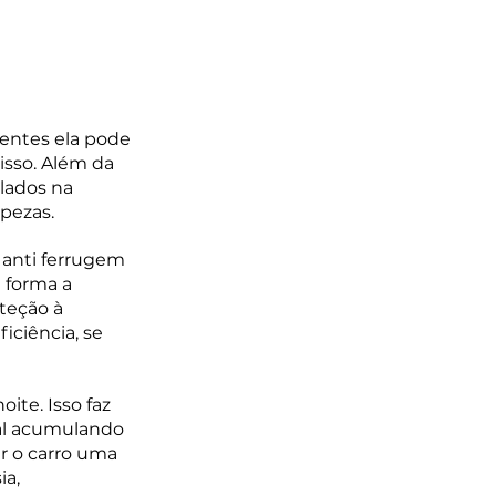
entes ela pode 
isso. Além da 
ulados na 
mpezas.
 anti ferrugem 
 forma a 
teção à 
iciência, se 
ite. Isso faz 
al acumulando 
ar o carro uma 
a, 