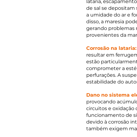
lataria, escapamento
de sal se depositam 
a umidade do ar e f
disso, a maresia pode
gerando problemas m
provenientes da mar
Corrosão na lataria:
resultar em ferrugem
estão particularmen
comprometer a estét
perfurações. A suspe
estabilidade do aut
Dano no sistema elé
provocando acúmulo d
circuitos e oxidação 
funcionamento de si
devido à corrosão i
também exigem manu