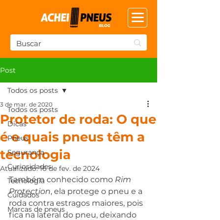
Post
Todos os posts
3 de mar. de 2020
Todos os posts
Protetor de roda: O que
Dicas
é e quais pneus têm a
Pneus
tecnologia
Segurança
Curiosidades
Atualizado:
16 de fev. de 2024
Também conhecido como 
Rim 
Tecnologia
Protection
, ela protege o pneu e a 
Cuidados
roda contra estragos maiores, pois 
Marcas de pneus
fica na lateral do pneu, deixando 