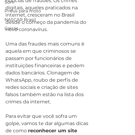
notícias de fraudes. Os crimes 
Som
digitais, aqueles praticados na 
Pneus para moto
internet, cresceram no Brasil 
NASCAR Brasil
desde o começo da pandemia do 
Carros
novo coronavírus. 
Uma das fraudes mais comuns é 
aquela em que criminosos se 
passam por funcionários de 
instituições financeiras e pedem 
dados bancários. Clonagem de 
WhatsApp, roubo de perfis de 
redes sociais e criação de sites 
falsos também estão na lista dos 
crimes da internet. 
Para evitar que você sofra um 
golpe, vamos te dar algumas dicas 
de como 
reconhecer um site 