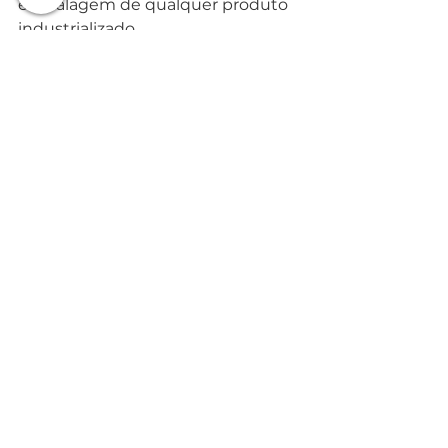
embalagem de qualquer produto 
industrializado. 
Por isso, nunca faça depósitos de 
valores em contas relacionadas a 
CPFs, que identificam pessoas 
físicas. Esteja atento para ver se a 
empresa online em que você está 
comprando tem um CNPJ. 
Observando todos esses pontos, o 
risco de você cair em uma fraude 
diminui consideravelmente! 
Confira nosso site 
Achei Pneus
.
Dicas