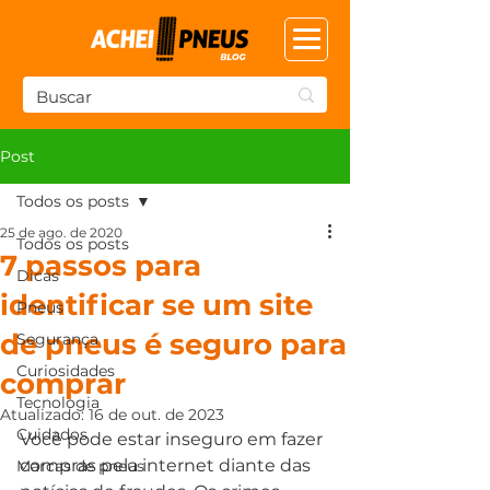
Post
Todos os posts
25 de ago. de 2020
Todos os posts
7 passos para
Dicas
identificar se um site
Pneus
de pneus é seguro para
Segurança
Curiosidades
comprar
Tecnologia
Atualizado:
16 de out. de 2023
Cuidados
Você pode estar inseguro em fazer 
compras pela internet diante das 
Marcas de pneus