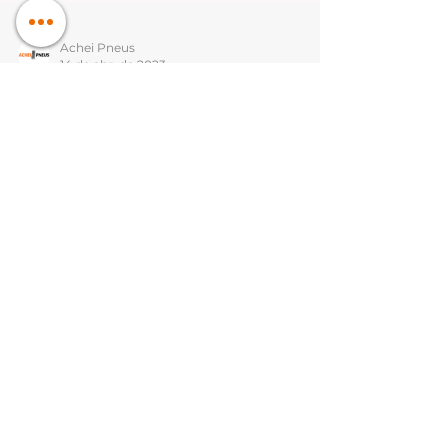
Achei Pneus
14 de abr. de 2023
Promoção Troca Progressiva:
saiba como ganhar até R$500 de
desconto na compra de pneus
Continental
Até o dia 30 de abril de 2023, acontece a campanha
promocional “Troca Progressiva”, promovida pela
Achei Pneus em parceria com a...