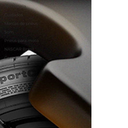
Tecnologia
Cuidados
Marcas de pneus
Som
Pneus para moto
NASCAR Brasil
Carros