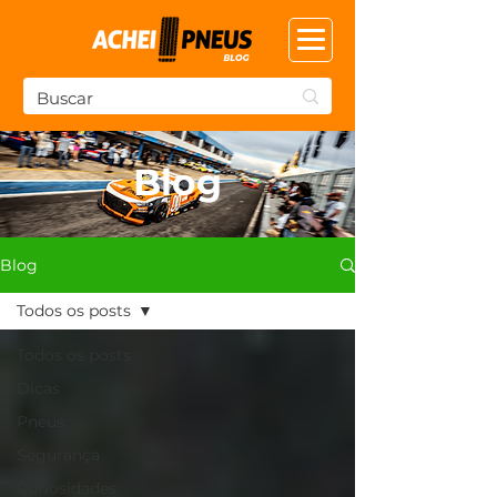
Blog
Blog
Todos os posts
Todos os posts
Dicas
Pneus
Segurança
Curiosidades