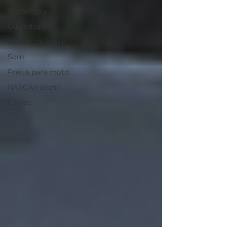
Tecnologia
Cuidados
Marcas de pneus
Som
Pneus para moto
NASCAR Brasil
Carros