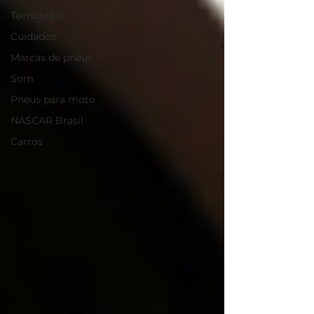
Tecnologia
Cuidados
Marcas de pneus
Som
Pneus para moto
NASCAR Brasil
Carros