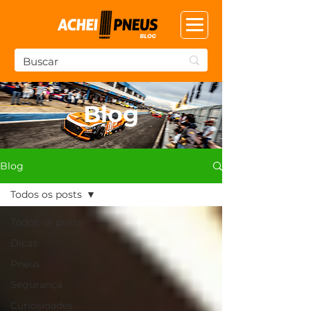
Blog
Blog
Todos os posts
Todos os posts
Dicas
Pneus
Segurança
Curiosidades