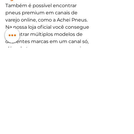
Também é possível encontrar 
pneus premium em canais de 
varejo online, como a Achei Pneus. 
Na nossa loja oficial você consegue 
encontrar múltiplos modelos de 
diferentes marcas em um canal só, 
além de ter acesso a nossa equipe 
de atendimento, que pode ajudá-
lo na cotação e escolha do melhor 
modelo para seu carro. Procure na 
Achei Pneus os melhores preços e 
produtos em pneu premium. 
Loja Oficial Achei Pneus - 
Americanas
Loja Oficial Achei Pneus - 
Shoptime
Loja Oficial Achei Pneus - 