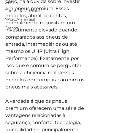
carro, há a dúvida sobre investir 
Som
em pneus premium. Esses 
Pneus para moto
modelos, afinal de contas, 
NASCAR Brasil
normalmente requisitam um 
Carros
investimento elevado quando 
comparados aos pneus de 
entrada, intermediários ou até 
mesmo os UHP (Ultra High 
Performance). Exatamente por 
isso que é comum se perguntar 
sobre a eficiência real desses 
modelos em comparação com os 
pneus mais acessíveis. 
A verdade é que os pneus 
premium oferecem uma série de 
vantagens relacionadas à 
segurança, conforto, tecnologia, 
durabilidade e, principalmente, 