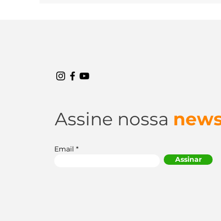
envolve a raspagem e a substituição da...
Assine nossa
news
Email
Assinar