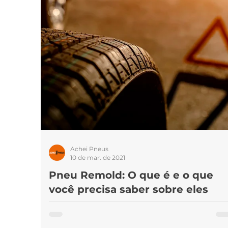
Marcas de pneus
Som
Pneus 
Achei Pneus
10 de mar. de 2021
Pneu Remold: O que é e o que
você precisa saber sobre eles
Um pneu remold é um pneu que já foi usado e
passou por uma espécie de reciclagem. O process