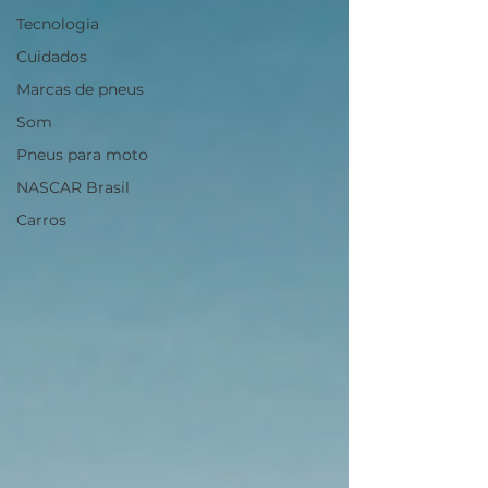
Tecnologia
Cuidados
Marcas de pneus
Som
Pneus para moto
NASCAR Brasil
Carros