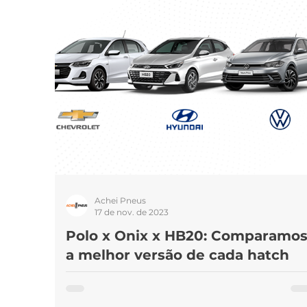
Marcas de pneus
Som
Pneus 
Achei Pneus
17 de nov. de 2023
Polo x Onix x HB20: Comparamo
a melhor versão de cada hatch
Os hatches são os carros preferidos dos brasileiro
por serem versáteis, econômicos e práticos, além