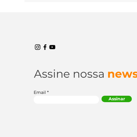
contarem, em suas melhores...
Assine nossa
news
Email
Assinar