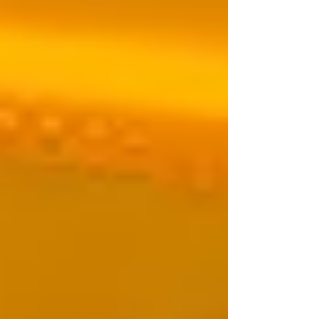
plataforma: o Prêmio Reclame AQUI. Em 2025, a
Achei Pneus foi indicada pela quarta vez consecutiva
ao prêmio, um reconhecimento que reflete o
compromisso da empresa em entregar um atendi