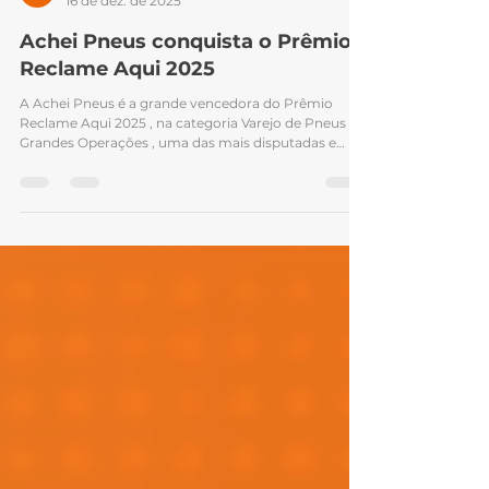
Achei Pneus
16 de dez. de 2025
Achei Pneus conquista o Prêmio
Reclame Aqui 2025
A Achei Pneus é a grande vencedora do Prêmio
Reclame Aqui 2025 , na categoria Varejo de Pneus –
Grandes Operações , uma das mais disputadas e
relevantes do setor automotivo digital. Muito além
de um troféu, essa conquista representa o
reconhecimento público de um trabalho contínuo,
estruturado e orientado por valores sólidos: respeito
ao consumidor, transparência nas relações e
excelência no atendimento. O Prêmio Reclame Aqui
é considerado hoje o principal termômetro de re