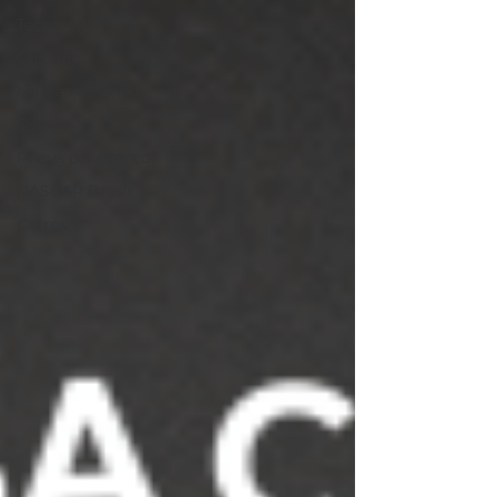
Tecnologia
Cuidados
Marcas de pneus
Som
Pneus para moto
NASCAR Brasil
Carros