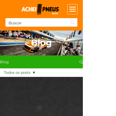
Blog
Blog
Todos os posts
Todos os posts
Dicas
Pneus
Segurança
Curiosidades