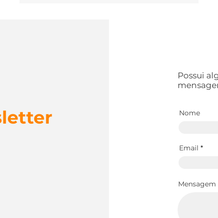
distintos de risco. Além disso, é uma experiência de
direção muito desagradável, uma vez que o volante
acaba “puxando” a direção para outro lado, criando
uma sensação bastante negativa. Neste artigo,
vamos descobrir alguns motivos que podem estar
causando essa vibração no volante e como
os
podemos reparar ou evitar que isso aconteça.
Porque a direção pode começar a vibrar? Quais são
Possui a
mensage
letter
Nome
Email
Mensagem