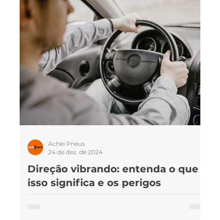
para moto
NASCAR Brasil
Carros
Achei Pneus
24 de dez. de 2024
Direção vibrando: entenda o que
isso significa e os perigos
e
Dirigir com o volante trepidando é um indicativo de
uma série de problemas diferentes, com graus