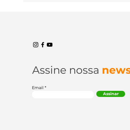
algum órgão fiscalizador e ser multado. Muitas
vezes, encontrar tempo e recurso para realizar os
reparos no carro pode ser difícil, mas é muito
importante não negligenciar a necessidade de
manutenção no veículo, uma vez que isso pode
afetar a segurança ao dirigir ou trazer maiores
prejuízos a longo prazo. Entenda alguns dos perig
de dirigir um carro com necessidade de reparos.
Neste
Assine nossa
news
Email
Assinar