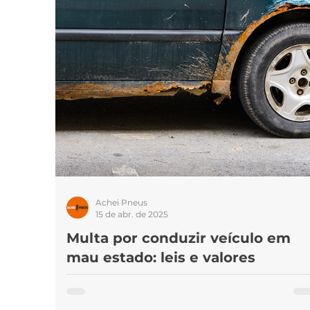
Marcas de pneus
Som
Pneus 
Achei Pneus
15 de abr. de 2025
Multa por conduzir veículo em
mau estado: leis e valores
Quando um veículo se encontra em mau estado d
conservação, o motorista pode ser parado por