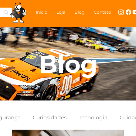
Início
Loja
Blog
Contato
Blog
gurança
Curiosidades
Tecnologia
Cuida