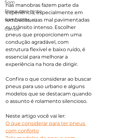
Som
nas manobras fazem parte da 
Pneus para moto
experiência, especialmente em 
lombadas, ruas mal pavimentadas 
NASCAR Brasil
ou trânsito intenso. Escolher 
Carros
pneus que proporcionem uma 
condução agradável, com 
estrutura flexível e baixo ruído, é 
essencial para melhorar a 
experiência na hora de dirigir. 
Confira o que considerar ao buscar 
pneus para uso urbano e alguns 
modelos que se destacam quando 
o assunto é rolamento silencioso.
Neste artigo você vai ler:
O que considerar para ter pneus 
com conforto