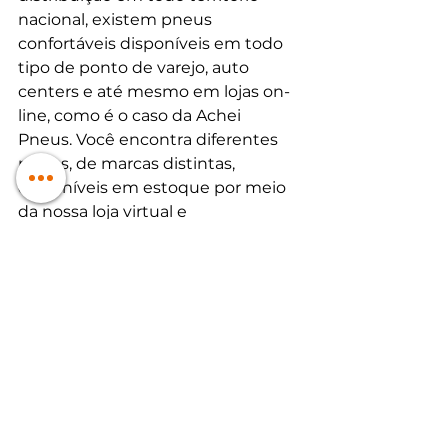
nacional, existem pneus 
confortáveis disponíveis em todo 
tipo de ponto de varejo, auto 
centers e até mesmo em lojas on-
line, como é o caso da Achei 
Pneus. Você encontra diferentes 
pneus, de marcas distintas, 
disponíveis em estoque por meio 
da nossa loja virtual e 
marketplaces em que temos 
páginas oficiais!
Loja Oficial Achei Pneus - 
Americanas
Loja Oficial Achei Pneus - 
Shoptime
Loja Oficial Achei Pneus - 
Mercado Livre