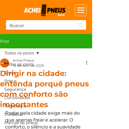
Post
Todos os posts
Achei Pneus
Todos os posts
14 de nov. de 2025
Dirigir na cidade:
Dicas
Pneus
entenda porquê pneus
Segurança
com conforto são
Curiosidades
importantes
Tecnologia
Rodar pela cidade exige mais do 
Cuidados
que apenas frear e acelerar. O 
Marcas de pneus
conforto, o silêncio e a suavidade 