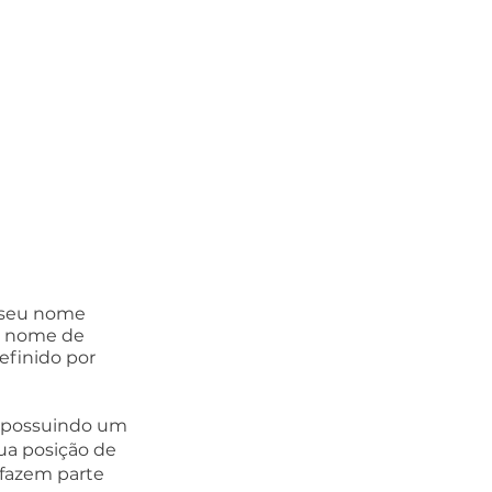
o seu nome 
o nome de 
efinido por 
, possuindo um 
ua posição de 
 fazem parte 