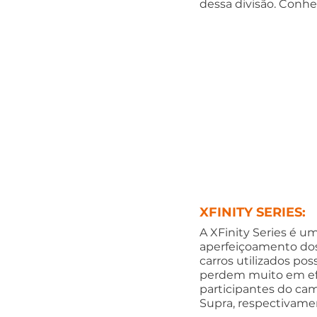
dessa divisão. Conhe
XFINITY SERIES:
A XFinity Series é u
aperfeiçoamento dos p
carros utilizados po
perdem muito em efi
participantes do ca
Supra, respectivame