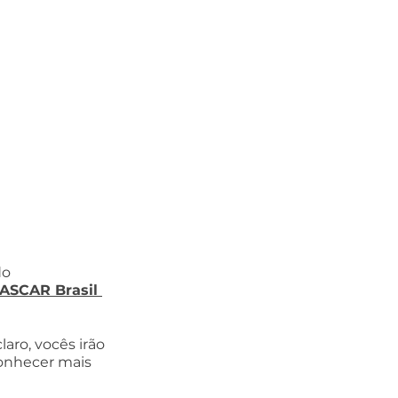
o 
ASCAR Brasil 
aro, vocês irão 
onhecer mais 