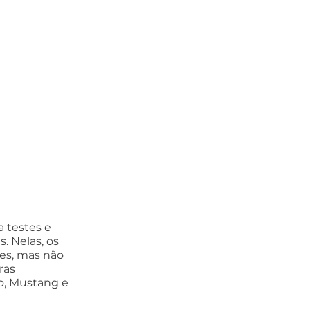
 testes e 
. Nelas, os 
es, mas não 
ras 
o, Mustang e 