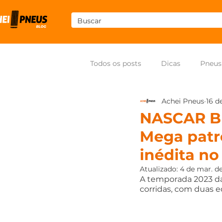
Todos os posts
Dicas
Pneus
Achei Pneus
16 d
Som
Pneus para moto
NASCAR Br
Mega patro
inédita no
Atualizado:
4 de mar. d
A temporada 2023 da 
corridas, com duas e