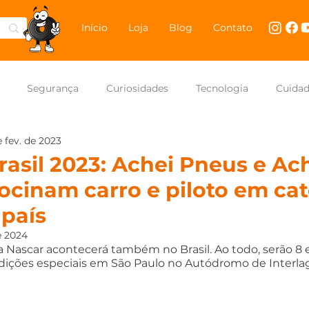
Início
Loja
Blog
Contato
Segurança
Curiosidades
Tecnologia
Cuida
e fev. de 2023
NASCAR Brasil
Carros
asil 2023: Achei Pneus e Ac
cinam carro e piloto em cat
 país
e 2024
Nascar acontecerá também no Brasil. Ao todo, serão 8 e
dições especiais em São Paulo no Autódromo de Interlago