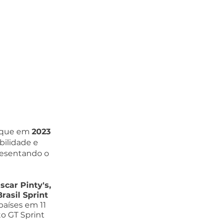
 que em 
2023 
bilidade e 
resentando o 
scar Pinty's, 
asil Sprint 
países em 11 
o GT Sprint 