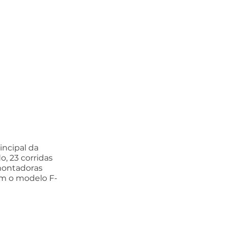
ncipal da 
, 23 corridas 
montadoras 
om o modelo F-