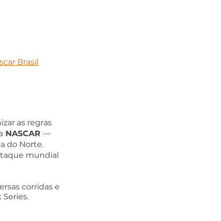
car Brasil
zar as regras 
a
NASCAR 
— 
a do Norte. 
staque mundial 
sas corridas e 
 Series.