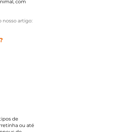
nimal, com 
 nosso artigo: 
?
tipos de 
retinha ou até 
 pneus de 