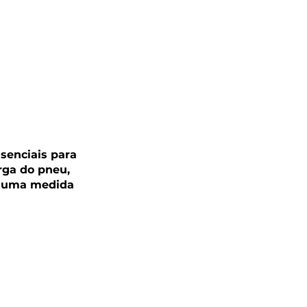
ssenciais para 
rga do pneu, 
e uma medida 