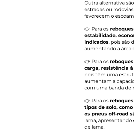
Outra alternativa sã
estradas ou rodovia
favorecem o escoam
👉 Para os
 reboques
estabilidade, econ
indicados
, pois são
aumentando a área d
👉 Para os 
reboques
carga, resistência 
pois têm uma estrutu
aumentam a capacidad
com uma banda de ro
👉 Para os 
reboques 
tipos de solo, como 
os pneus off-road 
lama, apresentando e
de lama.