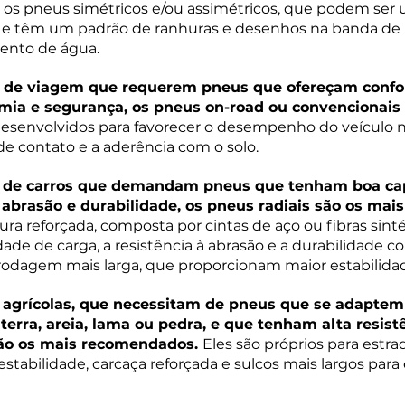
o os pneus simétricos e/ou assimétricos, que podem ser
s e têm um padrão de ranhuras e desenhos na banda d
ento de água.
 de viagem que requerem pneus que ofereçam confor
omia e segurança, os pneus on-road ou convencionais 
 desenvolvidos para favorecer o desempenho do veículo no
e contato e a aderência com o solo.
 de carros que demandam pneus que tenham boa ca
à abrasão e durabilidade, os pneus radiais são os mai
ra reforçada, composta por cintas de aço ou fibras sinté
e de carga, a resistência à abrasão e a durabilidade c
dagem mais larga, que proporcionam maior estabilida
agrícolas, que necessitam de pneus que se adaptem 
terra, areia, lama ou pedra, e que tenham alta resistê
são os mais recomendados. 
Eles são próprios para estrad
stabilidade, carcaça reforçada e sulcos mais largos par