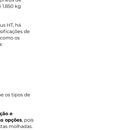
 1.850 kg 
us HT, há 
sificações de 
 como os 
a:
 os tipos de 
ção e 
as opções
, pois 
tas molhadas. 