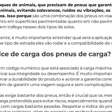
oques de animais, que precisam de pneus que garant
nimais, evitando solavancos, ruídos ou vibrações, os
os. Isso porque
 são uma combinação dos pneus on-road 
nto em superfícies pavimentadas quanto em não pavim
em trafega nesses dois tipos de solos.
ente, é muito importante entender qual será a aplicaçã
 tipo de estrada eles vão rodar e a compatibilidade do 
dice de carga dos pneus de carga?
 um código numérico que está associado à carga máxima
ficar sua integridade ou desempenho. É muito important
ervar a durabilidade do produto e acionar a garantia cor
além de garantir uma viagem segura e sem complicações
gas exige bastante dos pneus, então é crucial que os m
rga pretendida para evitar riscos, especialmente quand
 com cargas bastante pesadas. Respeitar o índice do pn
evitar acidentes, além de garantir um melhor funciona