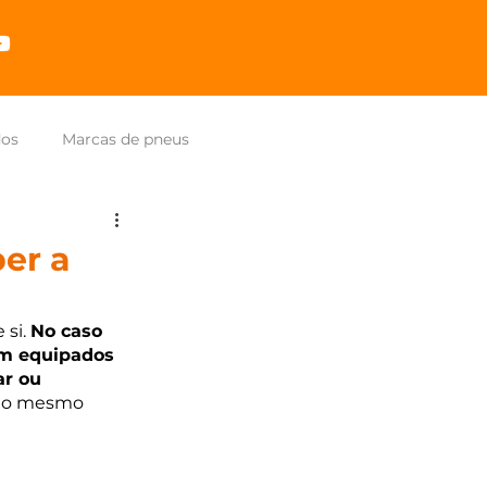
dos
Marcas de pneus
er a
si. 
No caso 
am equipados 
r ou 
, ao mesmo 