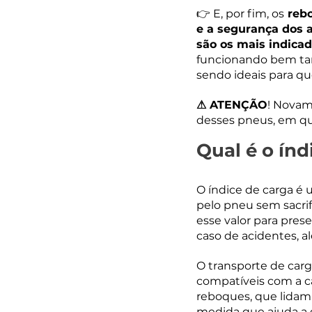
👉 E, por fim, os
 reb
e a segurança dos a
são os mais indicad
funcionando bem ta
sendo ideais para qu
⚠ ATENÇÃO
! Novam
desses pneus, em que
Qual é o ín
O índice de carga é
pelo pneu sem sacri
esse valor para pres
caso de acidentes, 
O transporte de car
compatíveis com a ca
reboques, que lidam
medida que ajuda a 