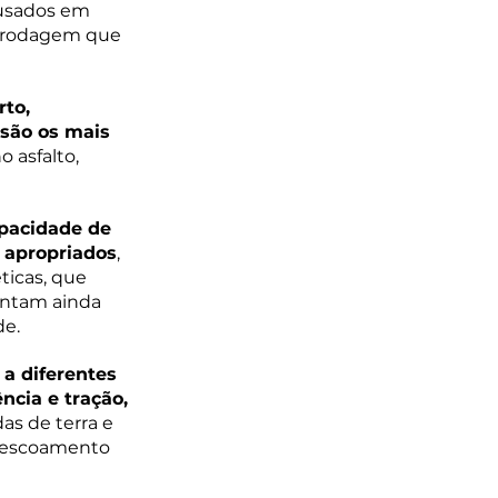
 usados em 
e rodagem que 
to, 
são os mais 
 asfalto, 
pacidade de 
s apropriados
, 
ticas, que 
ontam ainda 
de.
a diferentes 
ncia e tração, 
as de terra e 
a escoamento 