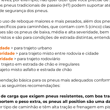
s pneus tradicionais de passeio (HT) podem suportar até
 de segurança dos pneus.
 o uso de reboque maiores e mais pesados, além dos pne
pecíficos para caminhões, que contam com 5 (cinco) clas
ses são os pneus de baixa, média e alta severidade, bem
mistos e são para condições de estrada distintas, entend
idade
 > para trajeto urbano
eridade
 > para trajeto misto entre rodovia e cidade
ridade
 > para trajeto rodoviário
a trajeto em estrada de chão e irregulares
trajeto misto asfalto e estrada de chão
omendação básica para os pneus mais adequados conforme
s as seguintes recomendações:
de carga que exigem pneus resistentes, com boa tra
ortem o peso extra, os pneus all position são uma d
r tipo de caminhão e têm alta tração e frenagem em pis