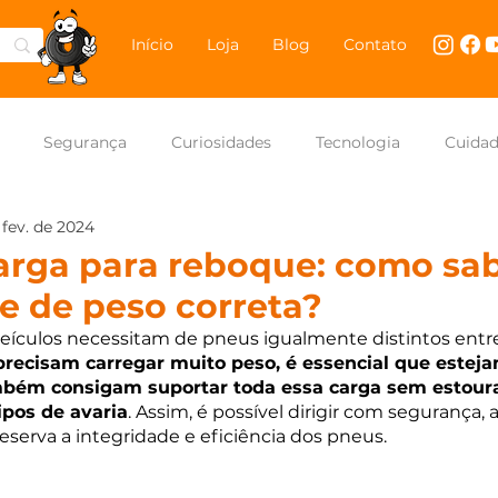
Início
Loja
Blog
Contato
Segurança
Curiosidades
Tecnologia
Cuida
 fev. de 2024
NASCAR Brasil
Carros
arga para reboque: como sab
e de peso correta?
veículos necessitam de pneus igualmente distintos entre 
precisam carregar muito peso, é essencial que estej
bém consigam suportar toda essa carga sem estoura
ipos de avaria
. Assim, é possível dirigir com segurança
erva a integridade e eficiência dos pneus.