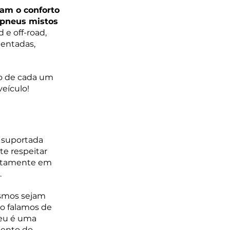
am o conforto 
 pneus mistos 
e off-road, 
entadas, 
o de cada um 
veículo!
 suportada 
e respeitar 
retamente em 
.
esmos sejam 
o falamos de 
eu é uma 
mento do 