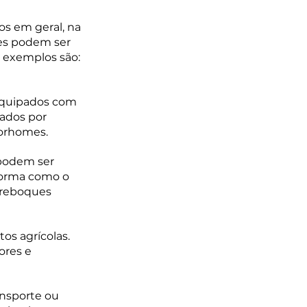
s em geral, na 
es podem ser 
 exemplos são: 
 equipados com 
ados por 
torhomes.
 podem ser 
forma como o 
 reboques 
os agrícolas. 
res e 
ansporte ou 