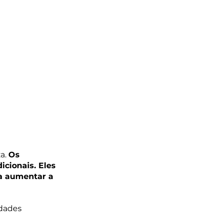
a. 
Os 
cionais. Eles 
a aumentar a 
dades 