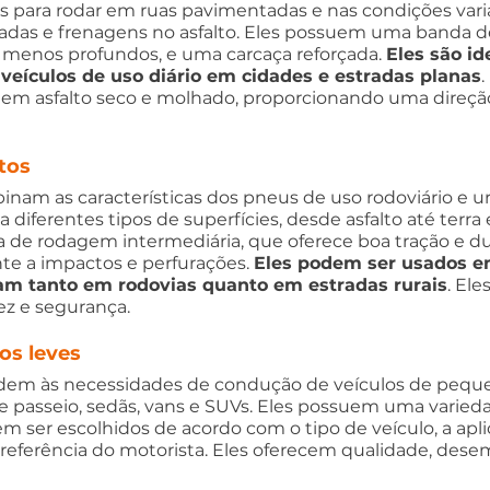
 para rodar em ruas pavimentadas e nas condições varia
das e frenagens no asfalto. Eles possuem uma banda 
s menos profundos, e uma carcaça reforçada. 
Eles são id
 veículos de uso diário em cidades e estradas planas
.
 em asfalto seco e molhado, proporcionando uma direção
tos
am as características dos pneus de uso rodoviário e ur
diferentes tipos de superfícies, desde asfalto até terra e
e rodagem intermediária, que oferece boa tração e dur
te a impactos e perfurações. 
Eles podem ser usados 
lam tanto em rodovias quanto em estradas rurais
. El
tez e segurança.
os leves
dem às necessidades de condução de veículos de pequ
de passeio, sedãs, vans e SUVs. Eles possuem uma varie
 ser escolhidos de acordo com o tipo de veículo, a aplic
 preferência do motorista. Eles oferecem qualidade, des