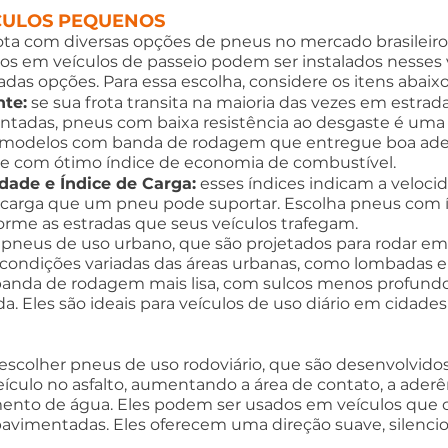
CULOS PEQUENOS
ota com diversas opções de pneus no mercado brasileiro
ados em veículos de passeio podem ser instalados nesses v
adas opções. Para essa escolha, considere os itens abaixo
te:
 se sua frota transita na maioria das vezes em estrad
ntadas, pneus com baixa resistência ao desgaste é uma
 modelos com banda de rodagem que entregue boa ade
 e com ótimo índice de economia de combustível.
idade e Índice de Carga:
 esses índices indicam a veloc
 carga que um pneu pode suportar. Escolha pneus com í
rme as estradas que seus veículos trafegam.
 pneus de uso urbano, que são projetados para rodar em
condições variadas das áreas urbanas, como lombadas e 
nda de rodagem mais lisa, com sulcos menos profundo
a. Eles são ideais para veículos de uso diário em cidades
colher pneus de uso rodoviário, que são desenvolvidos 
ulo no asfalto, aumentando a área de contato, a aderên
mento de água. Eles podem ser usados em veículos que 
pavimentadas. Eles oferecem uma direção suave, silencio