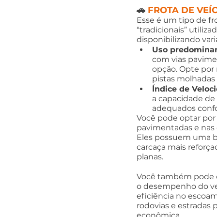
🚗 
FROTA DE VEÍ
Esse é um tipo de fr
“tradicionais” utiliz
disponibilizando vari
Uso predominan
com vias pavime
opção. Opte por
pistas molhadas
Índice de Veloc
a capacidade de
adequados confo
Você pode optar por
pavimentadas e nas 
Eles possuem uma ba
carcaça mais reforçad
planas. 
Você também pode es
o desempenho do veíc
eficiência no escoa
rodovias e estradas 
econômica.