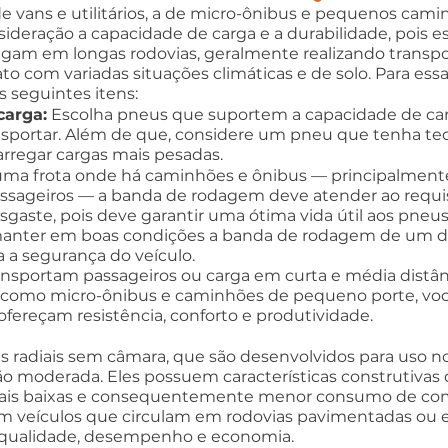
de vans e utilitários, a de micro-ônibus e pequenos ca
deração a capacidade de carga e a durabilidade, pois e
egam em longas rodovias, geralmente realizando transpo
o com variadas situações climáticas e de solo. Para essa 
 seguintes itens:
carga:
 Escolha pneus que suportem a capacidade de ca
ansportar. Além de que, considere um pneu que tenha te
rregar cargas mais pesadas.
uma frota onde há caminhões e ônibus — principalmente 
assageiros — a banda de rodagem deve atender ao requis
esgaste, pois deve garantir uma ótima vida útil aos pneus
anter em boas condições a banda de rodagem de um do
 a segurança do veículo.
ansportam passageiros ou carga em curta e média distânc
 como micro-ônibus e caminhões de pequeno porte, vo
fereçam resistência, conforto e produtividade. 
 radiais sem câmara, que são desenvolvidos para uso no
ção moderada. Eles possuem características construtiva
ais baixas e consequentemente menor consumo de comb
 veículos que circulam em rodovias pavimentadas ou e
m qualidade, desempenho e economia.