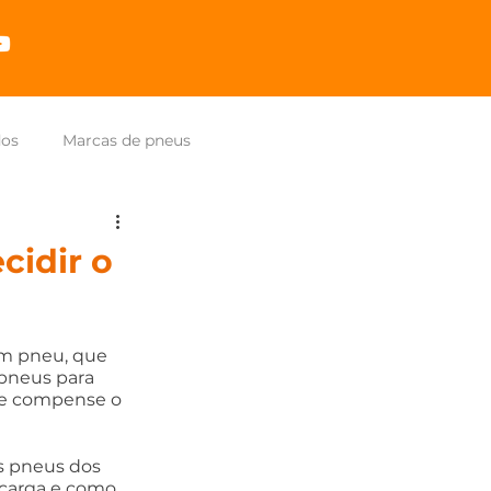
dos
Marcas de pneus
cidir o
om pneu, que 
 pneus para 
ue compense o 
s pneus dos 
 carga e como 