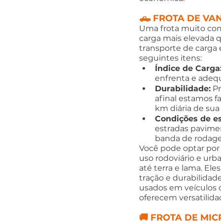
🛻 FROTA DE VAN
Uma frota muito com
carga mais elevada q
transporte de carga 
seguintes itens: 
Índice de Carga
enfrenta e adeq
Durabilidade:
 P
afinal estamos f
km diária de sua
Condições de es
estradas pavime
banda de rodag
Você pode optar por
uso rodoviário e urba
até terra e lama. E
tração e durabilidad
usados em veículos q
oferecem versatilida
🚚 FROTA DE MI