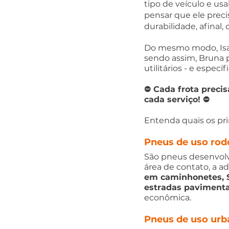
tipo de veículo e us
pensar que ele prec
durabilidade, afinal
Do mesmo modo, Isab
sendo assim, Bruna p
utilitários - e espec
⛔ Cada frota precis
cada serviço! ⛔
Entenda quais os pr
Pneus de uso rod
São pneus desenvolv
área de contato, a a
em caminhonetes, S
estradas paviment
econômica.
Pneus de uso urb