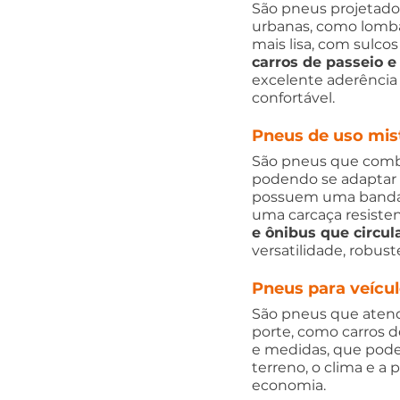
São pneus projetados
urbanas, como lomba
mais lisa, com sulco
carros de passeio e
excelente aderência
confortável.
Pneus de uso mis
São pneus que combin
podendo se adaptar a 
possuem uma banda d
uma carcaça resisten
e ônibus que circu
versatilidade, robus
Pneus para veícul
São pneus que aten
porte, como carros 
e medidas, que podem
terreno, o clima e a
economia.