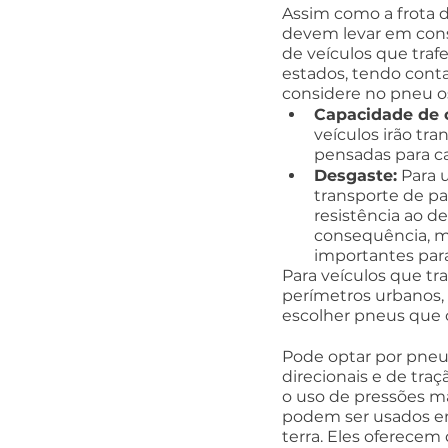
Assim como a frota 
devem levar em consi
de veículos que traf
estados, tendo contat
considere no pneu os
Capacidade de 
veículos irão tr
pensadas para ca
Desgaste:
 Para 
transporte de p
resistência ao d
consequência, m
importantes para
Para veículos que tr
perímetros urbanos,
escolher pneus que o
Pode optar por pneus
direcionais e de tra
o uso de pressões m
podem ser usados em
terra. Eles oferece