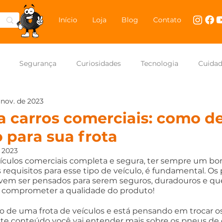
Início
Loja
Blog
Contato
Segurança
Curiosidades
Tecnologia
Cuida
 nov. de 2023
NASCAR Brasil
Carros
 carros comerciais: como de
 para sua frota
e 2023
eículos comerciais completa e segura, ter sempre um b
requisitos para esse tipo de veículo, é fundamental. Os
evem ser pensados para serem seguros, duradouros e q
 comprometer a qualidade do produto!
o de uma frota de veículos e está pensando em trocar o
este conteúdo você vai entender mais sobre os pneus de