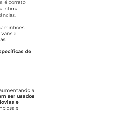
, é correto 
a ótima 
âncias.
caminhões, 
 vans e 
as. 
pecíficas de 
, aumentando a 
m ser usados 
ovias e 
nciosa e 