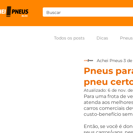
Todos os posts
Dicas
Pneus
Achei Pneus
3 de
Som
Pneus para moto
Pneus para
pneu certo
Atualizado:
6 de nov. d
Para uma frota de v
atenda aos melhores 
carros comerciais d
custo-benefício sem
Então, se você é don
seus carros/vans, n