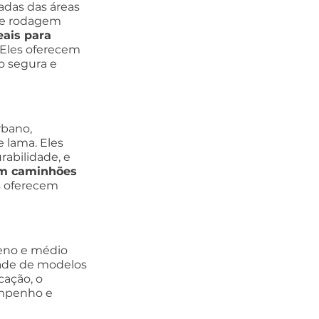
das das áreas 
de rodagem 
eais para 
 Eles oferecem 
 segura e 
bano, 
 lama. Eles 
abilidade, e 
em caminhões 
es oferecem 
eno e médio 
dade de modelos 
ação, o 
empenho e 