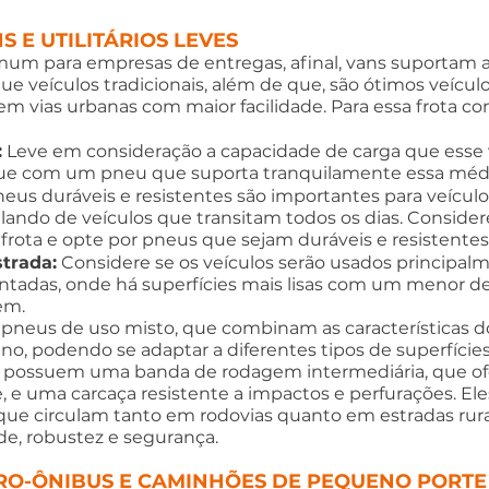
S E UTILITÁRIOS LEVES
um para empresas de entregas, afinal, vans suportam
ue veículos tradicionais, além de que, são ótimos veículo
em vias urbanas com maior facilidade. Para essa frota co
:
 Leve em consideração a capacidade de carga que esse 
ue com um pneu que suporta tranquilamente essa médi
neus duráveis e resistentes são importantes para veículos
alando de veículos que transitam todos os dias. Consider
 frota e opte por pneus que sejam duráveis e resistentes
trada:
 Considere se os veículos serão usados ​​principa
ntadas, onde há superfícies mais lisas com um menor de
em.
 pneus de uso misto, que combinam as características d
no, podendo se adaptar a diferentes tipos de superfícies
les possuem uma banda de rodagem intermediária, que of
e, e uma carcaça resistente a impactos e perfurações. El
ue circulam tanto em rodovias quanto em estradas rurai
de, robustez e segurança.
CRO-ÔNIBUS E CAMINHÕES DE PEQUENO PORTE