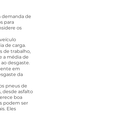
 a demanda de 
s para 
nsidere os 
veículo 
a de carga.
 de trabalho, 
e a média de 
 ao desgaste.
lmente em 
sgaste da 
os pneus de 
, desde asfalto 
erece boa 
es podem ser 
s. Eles 