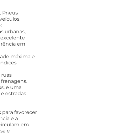
. Pneus 
eículos, 
:
as urbanas, 
 excelente 
rência em 
idade máxima e 
ndices 
 ruas 
frenagens. 
s, e uma 
 e estradas 
para favorecer 
cia e a 
circulam em 
sa e 