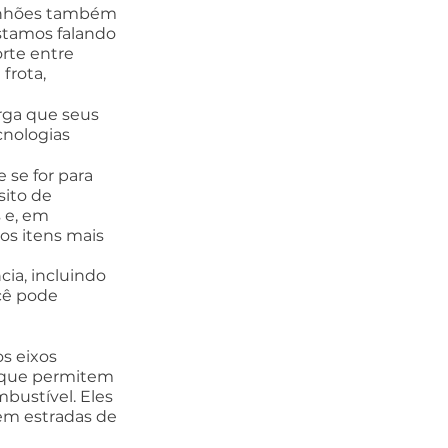
minhões também 
stamos falando 
rte entre 
frota, 
rga que seus 
cnologias 
se for para 
ito de 
 e, em 
s itens mais 
ia, incluindo 
cê pode 
s eixos 
s que permitem 
ustível. Eles 
m estradas de 