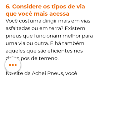
6. Considere os tipos de via 
que você mais acessa 
Você costuma dirigir mais em vias 
asfaltadas ou em terra? Existem 
pneus que funcionam melhor para 
uma via ou outra. E há também 
aqueles que são eficientes nos 
dois tipos de terreno. 
No site da Achei Pneus, você 
consegue verificar essa 
informação no item “aplicação”, 
nos detalhes de cada pneu. Caso 
você circule mais por terrenos de 
terra, considere o 
índice do 
treadwear
 (aquele que indica a 
durabilidade do produto). Índices 
muito altos, que indicam mais 