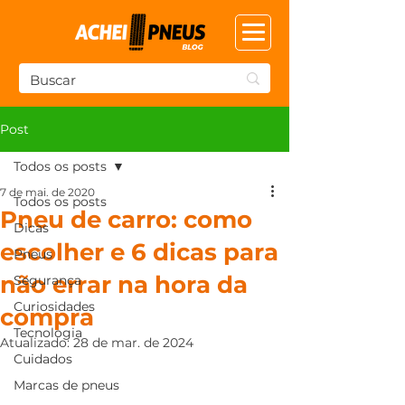
Post
Todos os posts
7 de mai. de 2020
Todos os posts
Pneu de carro: como
Dicas
escolher e 6 dicas para
Pneus
não errar na hora da
Segurança
Curiosidades
compra
Tecnologia
Atualizado:
28 de mar. de 2024
Cuidados
Marcas de pneus