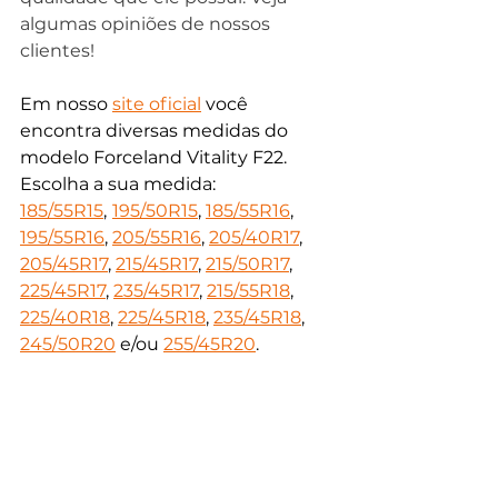
algumas opiniões de nossos 
clientes!
Em nosso 
site oficial
 você 
encontra diversas medidas do 
modelo Forceland Vitality F22. 
Escolha a sua medida: 
185/55R15
,
195/50R15
, 
185/55R16
, 
195/55R16
, 
205/55R16
, 
205/40R17
, 
205/45R17
, 
215/45R17
, 
215/50R17
,
225/45R17
, 
235/45R17
, 
215/55R18
, 
225/40R18
, 
225/45R18
, 
235/45R18
, 
245/50R20
 e/ou 
255/45R20
.