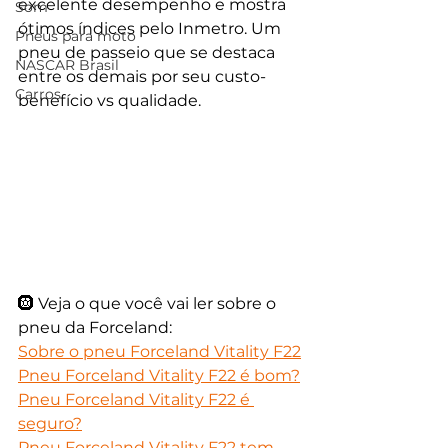
excelente desempenho e mostra 
Som
ótimos índices pelo Inmetro. Um 
Pneus para moto
pneu de passeio que se destaca 
NASCAR Brasil
entre os demais por seu custo- 
Carros
benefício vs qualidade.
🛞 Veja o que você vai ler sobre o 
pneu da Forceland:
Sobre o pneu Forceland Vitality F22
Pneu Forceland Vitality F22 é bom?
Pneu Forceland Vitality F22 é 
seguro?
Pneu Forceland Vitality F22 tem 