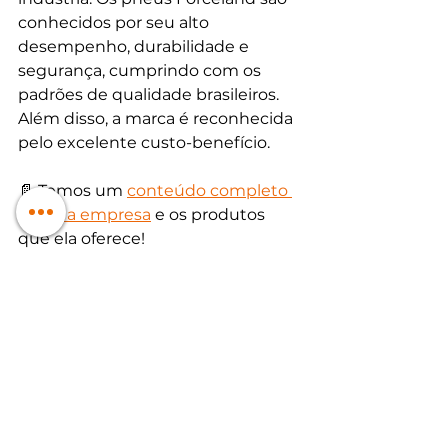
conhecidos por seu alto 
desempenho, durabilidade e 
segurança, cumprindo com os 
padrões de qualidade brasileiros. 
Além disso, a marca é reconhecida 
pelo excelente custo-benefício.
📄 Temos um 
conteúdo completo 
sobre a empresa
 e os produtos 
que ela oferece!
O artigo te ajudou? Deixe sua 
opinião!
Se ainda ficou alguma dúvida 
sobre o pneu, deixe nos 
comentários ou, se preferir, fale 