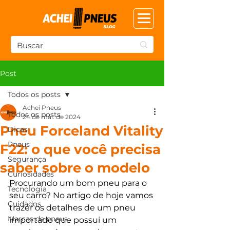
Post
Todos os posts
Achei Pneus
Todos os posts
24 de mai. de 2024
Pneu Forceland Vitality
Dicas
Pneus
F22: o que você precisa
Segurança
saber sobre o modelo
Curiosidades
Procurando um bom pneu para o 
Tecnologia
seu carro? No artigo de hoje vamos 
Cuidados
trazer os detalhes de um pneu 
Marcas de pneus
importado que possui um 