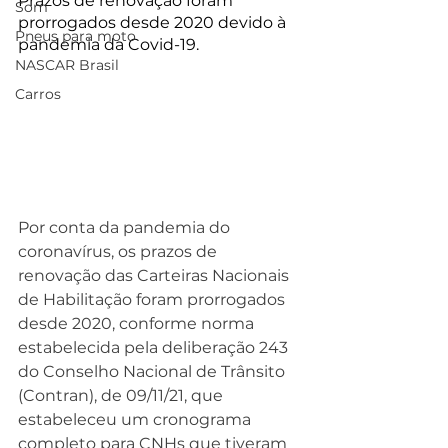
Prazos de renovação foram 
Som
prorrogados desde 2020 devido à 
Pneus para moto
pandemia da Covid-19.
NASCAR Brasil
Carros
Por conta da pandemia do 
coronavírus, os prazos de 
renovação das Carteiras Nacionais 
de Habilitação foram prorrogados 
desde 2020, conforme norma 
estabelecida pela deliberação 243 
do Conselho Nacional de Trânsito 
(Contran), de 09/11/21, que 
estabeleceu um cronograma 
completo para CNHs que tiveram 