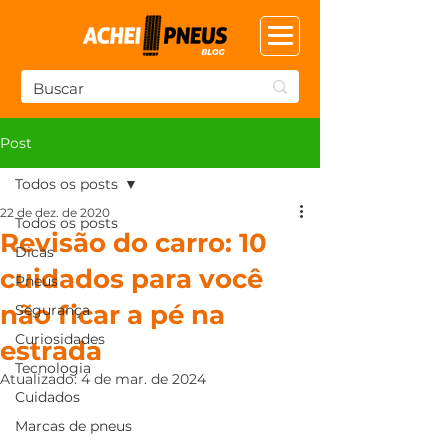
Post
Todos os posts
22 de dez. de 2020
Todos os posts
Revisão do carro: 10
Dicas
cuidados para você
Pneus
não ficar a pé na
Segurança
Curiosidades
estrada
Tecnologia
Atualizado:
4 de mar. de 2024
Cuidados
Marcas de pneus