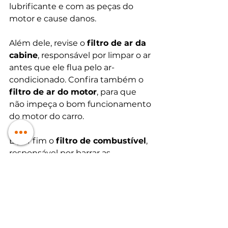
lubrificante e com as peças do 
motor e cause danos.
Além dele, revise o 
filtro de ar da 
cabine
, responsável por limpar o ar 
antes que ele flua pelo ar-
condicionado. Confira também o 
filtro de ar do motor
, para que 
não impeça o bom funcionamento 
do motor do carro. 
E por fim o 
filtro de combustível
, 
responsável por barrar as 
impurezas do lubrificante, 
impedindo que elas cheguem até 
o cilindro de combustão.
10. Revise o 
sistema 