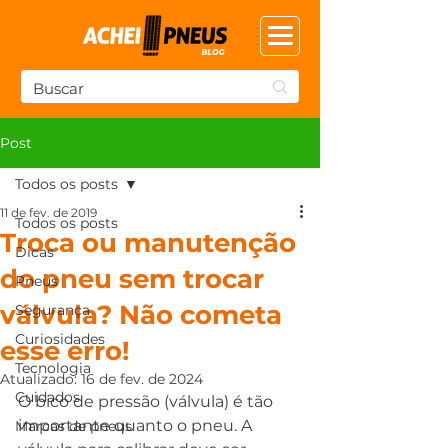
Post
Todos os posts
11 de fev. de 2019
Todos os posts
Troca ou manutenção
Dicas
do pneu sem trocar
Pneus
válvula? Não cometa
Segurança
Curiosidades
esse erro!
Tecnologia
Atualizado:
16 de fev. de 2024
Cuidados
O bico de pressão (válvula) é tão 
importante quanto o pneu. A 
Marcas de pneus