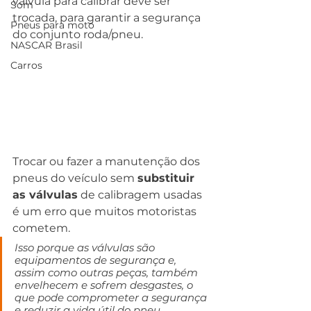
válvula para calibrar deve ser 
Som
trocada, para garantir a segurança 
Pneus para moto
do conjunto roda/pneu.
NASCAR Brasil
Carros
Trocar ou fazer a manutenção dos 
pneus do veículo sem 
substituir 
as válvulas
 de calibragem usadas 
é um erro que muitos motoristas 
cometem.
Isso porque as válvulas são 
equipamentos de segurança e, 
assim como outras peças, também 
envelhecem e sofrem desgastes, o 
que pode comprometer a segurança 
e reduzir a vida útil do pneu.