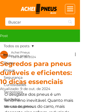
Post
Todos os posts
Achei Pneus
Todos os posts
1 de out. de 2024
Segredos para pneus
Dicas
Pneus
duráveis e eficientes:
Segurança
10 dicas essenciais
Curiosidades
Atualizado:
9 de out. de 2024
Tecnologia
O desgaste dos pneus é um 
Cuidados
fenômeno inevitável. Quanto mais 
se usa os pneus do carro, mais 
Marcas de pneus