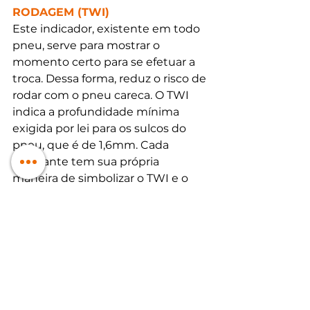
RODAGEM (TWI)
Este indicador, existente em todo 
pneu, serve para mostrar o 
momento certo para se efetuar a 
troca. Dessa forma, reduz o risco de 
rodar com o pneu careca. O TWI 
indica a profundidade mínima 
exigida por lei para os sulcos do 
pneu, que é de 1,6mm. Cada 
fabricante tem sua própria 
maneira de simbolizar o TWI e o 
aviso de troca de pneu, então se 
informe sobre as particularidades 
do seu modelo de pneu antes de 
procurar na banda de rodagem 
por essa sinalização. 
9. NÃO PERMITIR O CONTATO 