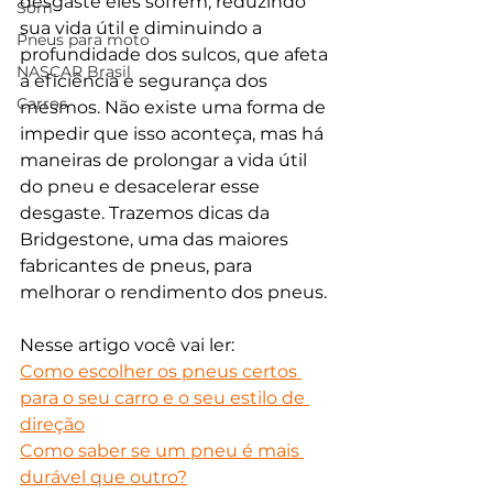
desgaste eles sofrem, reduzindo 
Som
sua vida útil e diminuindo a 
Pneus para moto
profundidade dos sulcos, que afeta 
NASCAR Brasil
a eficiência e segurança dos 
Carros
mesmos. Não existe uma forma de 
impedir que isso aconteça, mas há 
maneiras de prolongar a vida útil 
do pneu e desacelerar esse 
desgaste. Trazemos dicas da 
Bridgestone, uma das maiores 
fabricantes de pneus, para 
melhorar o rendimento dos pneus.
Nesse artigo você vai ler:
Como escolher os pneus certos 
para o seu carro e o seu estilo de 
direção
Como saber se um pneu é mais 
durável que outro?