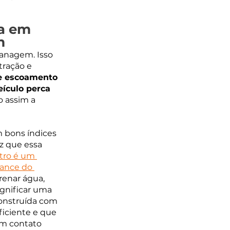
a em 
m
anagem. Isso 
tração e 
te escoamento 
ículo perca 
o assim a 
 bons índices 
z que essa 
tro é um 
mance do 
renar água, 
nificar uma 
nstruída com 
iciente e que 
m contato 