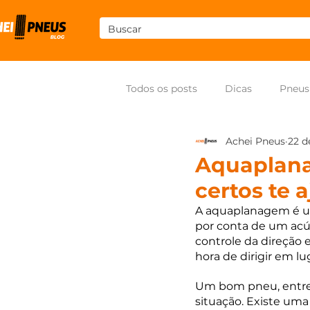
Todos os posts
Dicas
Pneus
Achei Pneus
22 d
Som
Pneus para moto
Aquaplana
certos te 
A aquaplanagem é u
por conta de um acúm
controle da direção 
hora de dirigir em 
Um bom pneu, entret
situação. Existe uma