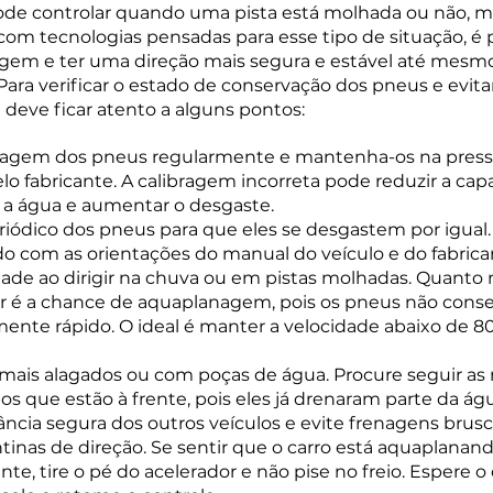
pode controlar quando uma pista está molhada ou não, 
om tecnologias pensadas para esse tipo de situação, é p
agem e ter uma direção mais segura e estável até mesm
Para verificar o estado de conservação dos pneus e evitar
deve ficar atento a alguns pontos:
ibragem dos pneus regularmente e mantenha-os na press
 fabricante. A calibragem incorreta pode reduzir a cap
 a água e aumentar o desgaste.
eriódico dos pneus para que eles se desgastem por igual.
rdo com as orientações do manual do veículo e do fabric
ade ao dirigir na chuva ou em pistas molhadas. Quanto 
or é a chance de aquaplanagem, pois os pneus não cons
ente rápido. O ideal é manter a velocidade abaixo de 8
 mais alagados ou com poças de água. Procure seguir as
os que estão à frente, pois eles já drenaram parte da ág
ncia segura dos outros veículos e evite frenagens brusc
nas de direção. Se sentir que o carro está aquaplanand
e, tire o pé do acelerador e não pise no freio. Espere o 