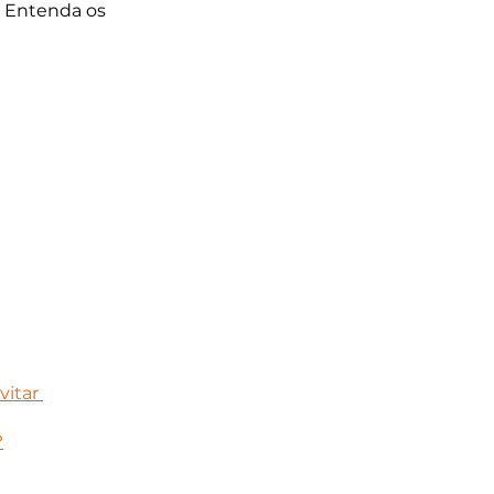
 Entenda os 
itar 
?