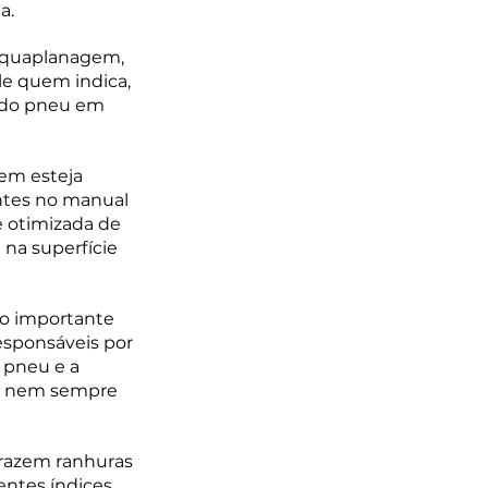
a. 
aquaplanagem, 
e quem indica, 
a do pneu em 
m esteja 
ntes no manual 
 otimizada de 
na superfície 
to importante 
esponsáveis por 
 pneu e a 
us nem sempre 
razem ranhuras 
entes índices 