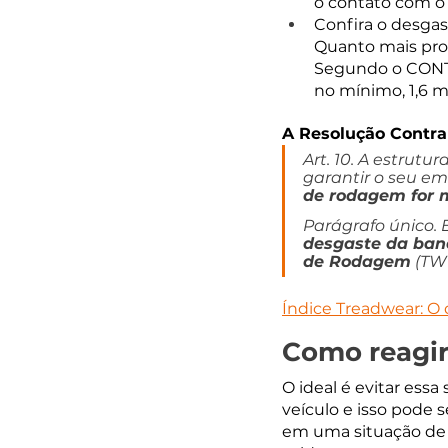
o contato com o 
Confira o desga
Quanto mais pro
Segundo o CONTR
no mínimo, 1,6 m
A Resolução Contra
Art. 10. A estrut
garantir o seu e
de rodagem for 
Parágrafo único. E
desgaste da ban
de Rodagem
 (TWI
Índice Treadwear: O 
Como reagir
O ideal é evitar ess
veículo e isso pode 
em uma situação de 