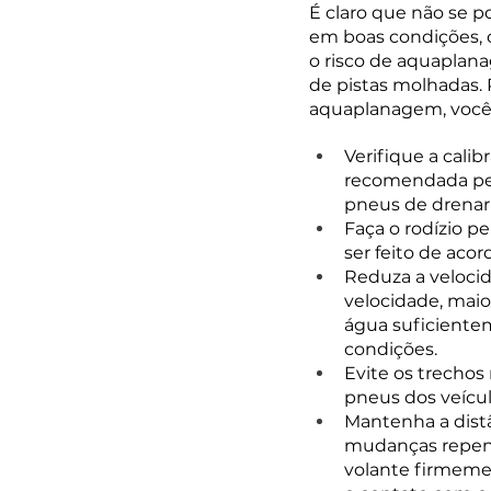
É claro que não se 
em boas condições, c
o risco de aquaplan
de pistas molhadas. 
aquaplanagem, você 
Verifique a cal
recomendada pelo
pneus de drenar
Faça o rodízio p
ser feito de aco
Reduza a velocid
velocidade, mai
água suficientem
condições.
Evite os trechos
pneus dos veícul
Mantenha a distâ
mudanças repenti
volante firmement