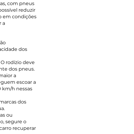
mas, com pneus 
ossível reduzir 
o em condições 
 a 
ão 
acidade dos 
 O rodízio deve 
ante dos pneus.
maior a 
eguem escoar a 
0 km/h nessas 
 marcas dos 
ua.
as ou 
o, segure o 
carro recuperar 