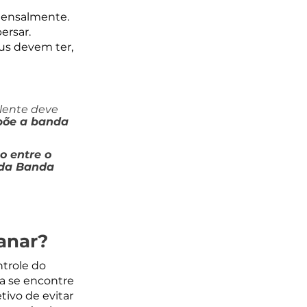
mensalmente. 
rsar. 
us devem ter, 
lente deve 
põe a banda 
 entre o 
 da Banda 
anar?
trole do 
a se encontre 
ivo de evitar 