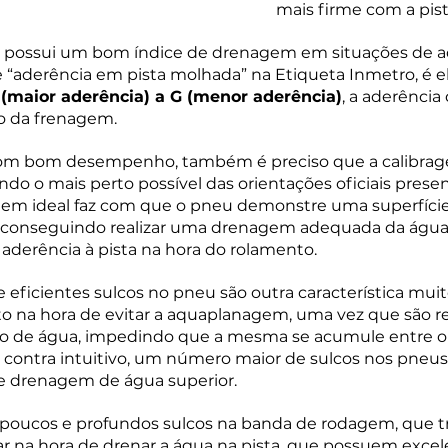
mais firme com a pist
u possui um bom índice de drenagem em situações de 
“aderência em pista molhada” na Etiqueta Inmetro, é el
 (maior aderência) a G (menor aderência)
, a aderênci
to da frenagem.
m bom desempenho, também é preciso que a calibrage
o o mais perto possível das orientações oficiais prese
agem ideal faz com que o pneu demonstre uma superfície
, conseguindo realizar uma drenagem adequada da água 
 aderência à pista na hora do rolamento.
 eficientes sulcos no pneu são outra característica mui
to na hora de evitar a aquaplanagem, uma vez que são r
to de água, impedindo que a mesma se acumule entre o
de contra intuitivo, um número maior de sulcos nos pne
e drenagem de água superior. 
oucos e profundos sulcos na banda de rodagem, que t
r na hora de drenar a água na pista, que possuem excel