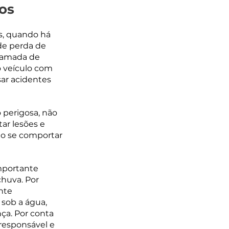
os 
, quando há 
de perda de 
 camada de 
o veículo com 
ar acidentes 
 perigosa, não 
ar lesões e 
mo se comportar 
mportante 
huva. Por 
nte 
 sob a água, 
ça. Por conta 
responsável e 