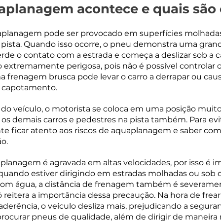
planagem acontece e quais são 
planagem pode ser provocado em superfícies molhadas
pista. Quando isso ocorre, o pneu demonstra uma gran
 perde o contato com a estrada e começa a deslizar sob a
 extremamente perigosa, pois não é possível controlar 
 frenagem brusca pode levar o carro a derrapar ou caus
o capotamento.
 do veículo, o motorista se coloca em uma posição muito
a os demais carros e pedestres na pista também. Para evit
nte ficar atento aos riscos de aquaplanagem e saber co
ão.
planagem é agravada em altas velocidades, por isso é i
 quando estiver dirigindo em estradas molhadas ou sob c
 com água, a distância de frenagem também é severame
 reitera a importância dessa precaução. Na hora de frear
derência, o veículo desliza mais, prejudicando a seguran
procurar pneus de qualidade, além de dirigir de maneira 