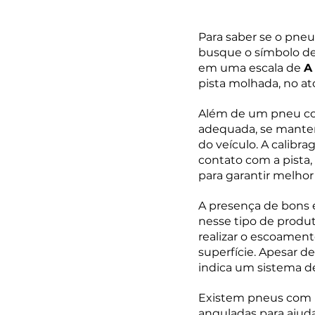
Para saber se o pne
busque o símbolo de 
em uma escala de 
A
pista molhada, no a
Além de um pneu co
adequada, se mantend
do veículo. A calibr
contato com a pista
para garantir melhor
A presença de bons e
nesse tipo de produ
realizar o escoamen
superfície. Apesar 
indica um sistema d
Existem pneus com p
anguladas para ajuda