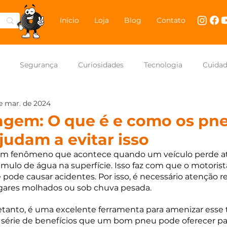
Início
Loja
Blog
Contato
Segurança
Curiosidades
Tecnologia
Cuida
e mar. de 2024
NASCAR Brasil
Carros
gem: O que é e como os pn
ajudam a evitar isso
m fenômeno que acontece quando um veículo perde atr
ulo de água na superfície. Isso faz com que o motorist
e pode causar acidentes. Por isso, é necessário atenção 
lugares molhados ou sob chuva pesada.
anto, é uma excelente ferramenta para amenizar esse t
 série de benefícios que um bom pneu pode oferecer par