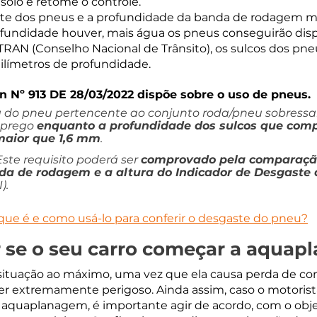
solo e retome o controle.
ste dos pneus e a profundidade da banda de rodagem 
fundidade houver, mais água os pneus conseguirão dispe
AN (Conselho Nacional de Trânsito), os sulcos dos pne
ilímetros de profundidade. 
n Nº 913 DE 28/03/2022 dispõe sobre o uso de pneus.
ura do pneu pertencente ao conjunto roda/pneu sobressa
mprego 
enquanto a profundidade dos sulcos que com
maior que 1,6 mm
.
ste requisito poderá ser 
comprovado pela comparação
da de rodagem e a altura do Indicador de Desgaste
).
que é e como usá-lo para conferir o desgaste do pneu?
 se o seu carro começar a aquapl
a situação ao máximo, uma vez que ela causa perda de con
ser extremamente perigoso. Ainda assim, caso o motorist
aquaplanagem, é importante agir de acordo, com o objet