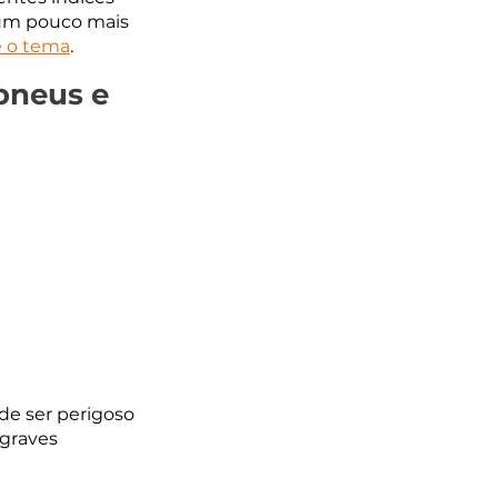
 um pouco mais 
e o tema
.
pneus e 
de ser perigoso 
graves 