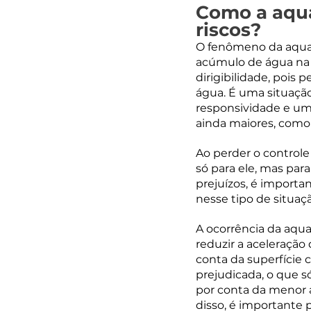
Como a aqua
riscos?
O fenômeno da aqua
acúmulo de água na 
dirigibilidade, pois
água. É uma situação
responsividade e uma
ainda maiores, com
Ao perder o controle
só para ele, mas par
prejuízos, é importa
nesse tipo de situaç
A ocorrência da aqua
reduzir a aceleração
conta da superfície
prejudicada, o que só
por conta da menor a
disso, é importante 