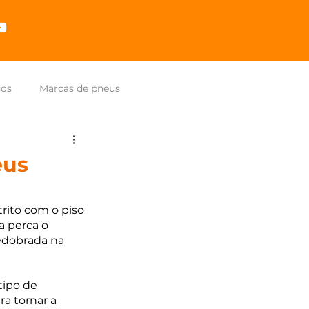
dos
Marcas de pneus
eus
ito com o piso 
a perca o 
redobrada na 
ipo de 
a tornar a 