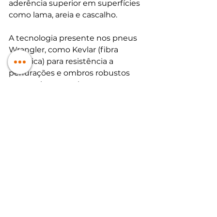
aderência superior em superfícies 
como lama, areia e cascalho. 
A tecnologia presente nos pneus 
Wrangler, como Kevlar (fibra 
sintética) para resistência a 
perfurações e ombros robustos 
para maior controle em curvas, 
assegura uma performance 
confiável e duradoura em 
condições extremas.
Além disso, esses pneus também 
proporcionam uma condução 
suave e silenciosa em estradas 
pavimentadas, tornando-os uma 
escolha versátil para motoristas 
que necessitam de um 
desempenho robusto tanto em 