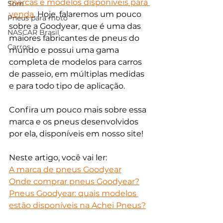
marcas e modelos disponíveis para 
Som
venda
. Hoje, falaremos um pouco 
Pneus para moto
sobre a Goodyear, que é uma das 
NASCAR Brasil
maiores fabricantes de pneus do 
Carros
mundo e possui uma gama 
completa de modelos para carros 
de passeio, em múltiplas medidas 
e para todo tipo de aplicação.
Confira um pouco mais sobre essa 
marca e os pneus desenvolvidos 
por ela, disponíveis em nosso site!
Neste artigo, você vai ler:
A marca de pneus Goodyear
Onde comprar pneus Goodyear?
Pneus Goodyear: quais modelos 
estão disponíveis na Achei Pneus?