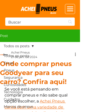
Post
Todos os posts
Achei Pneus
Todos os posts
21 de jun. de 2024
Onde comprar pneus
Dicas
Pneus
Goodyear para seu
Segurança
carro? Confira aqui!
Curiosidades
Se você está pensando em 
Tecnologia
comprar pneus e não sabe qual 
Cuidados
opção escolher, a 
Achei Pneus 
Marcas de pneus
conta com uma variedade de 