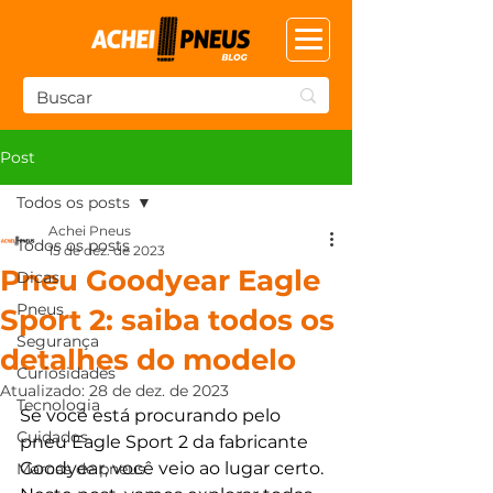
Post
Todos os posts
Achei Pneus
Todos os posts
15 de dez. de 2023
Pneu Goodyear Eagle
Dicas
Pneus
Sport 2: saiba todos os
Segurança
detalhes do modelo
Curiosidades
Atualizado:
28 de dez. de 2023
Tecnologia
Se você está procurando pelo 
Cuidados
pneu Eagle Sport 2 da fabricante 
Goodyear, você veio ao lugar certo. 
Marcas de pneus