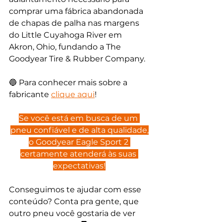
comprar uma fábrica abandonada 
de chapas de palha nas margens 
do Little Cuyahoga River em 
Akron, Ohio, fundando a The 
Goodyear Tire & Rubber Company.
🔵 Para conhecer mais sobre a 
fabricante 
clique aqui
!
Se você está em busca de um 
pneu confiável e de alta qualidade,
o Goodyear Eagle Sport 2 
certamente atenderá às suas 
expectativas!
Conseguimos te ajudar com esse 
conteúdo? Conta pra gente, que 
outro pneu você gostaria de ver 