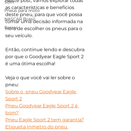
Neste post, vamos explorar todas 
Som
as características e benefícios 
Pneus para moto
deste pneu, para que você possa 
NASCAR Brasil
tomar uma decisão informada na 
Carros
hora de escolher os pneus para o 
seu veículo.
Então, continue lendo e descubra 
por que o Goodyear Eagle Sport 2 
é uma ótima escolha!
Veja o que você vai ler sobre o 
pneu:
Sobre o  pneu Goodyear Eagle 
Sport 2
Pneu Goodyear Eagle Sport 2 é 
bom?
Pneu Eagle Sport 2 tem garantia?
Etiqueta Inmetro do pneu 