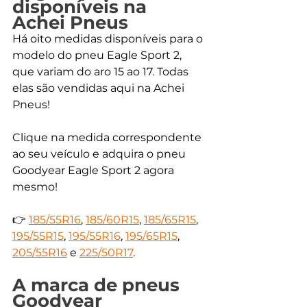
disponíveis na 
Achei Pneus
Há oito medidas disponíveis para o 
modelo do pneu Eagle Sport 2, 
que variam do aro 15 ao 17. Todas 
elas são vendidas aqui na Achei 
Pneus! 
Clique na medida correspondente 
ao seu veículo e adquira o pneu 
Goodyear Eagle Sport 2 agora 
mesmo!
👉 
185/55R16
, 
185/60R15
, 
185/65R15
, 
195/55R15
, 
195/55R16
, 
195/65R15
, 
205/55R16
 e 
225/50R17
.
A marca de pneus 
Goodyear