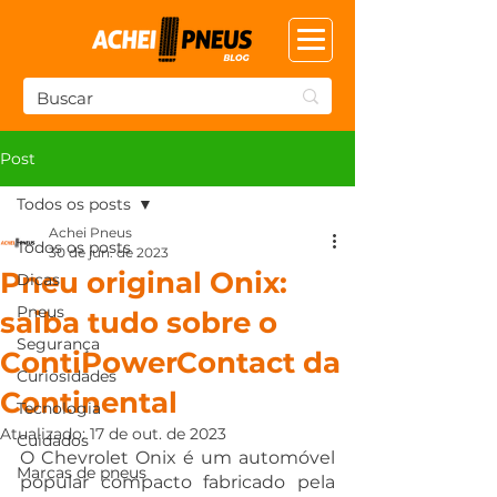
Post
Todos os posts
Achei Pneus
Todos os posts
30 de jun. de 2023
Pneu original Onix:
Dicas
Pneus
saiba tudo sobre o
Segurança
ContiPowerContact da
Curiosidades
Continental
Tecnologia
Atualizado:
17 de out. de 2023
Cuidados
O Chevrolet Onix é um automóvel 
Marcas de pneus
popular compacto fabricado pela 