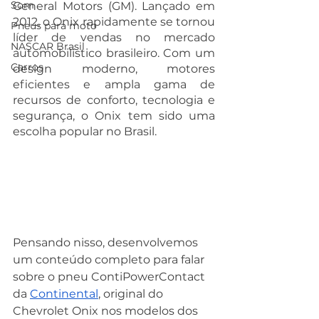
Som
General Motors (GM). Lançado em 
2012, o Onix rapidamente se tornou 
Pneus para moto
líder de vendas no mercado 
NASCAR Brasil
automobilístico brasileiro. Com um 
Carros
design moderno, motores 
eficientes e ampla gama de 
recursos de conforto, tecnologia e 
segurança, o Onix tem sido uma 
escolha popular no Brasil.
Pensando nisso, desenvolvemos 
um conteúdo completo para falar 
sobre o pneu ContiPowerContact 
da 
Continental
, original do 
Chevrolet Onix nos modelos dos 