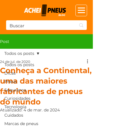
Post
Todos os posts
24 de jul. de 2020
Todos os posts
Conheça a Continental,
Dicas
uma das maiores
Pneus
fabricantes de pneus
Segurança
Curiosidades
do mundo
Tecnologia
Atualizado:
4 de mar. de 2024
Cuidados
Marcas de pneus