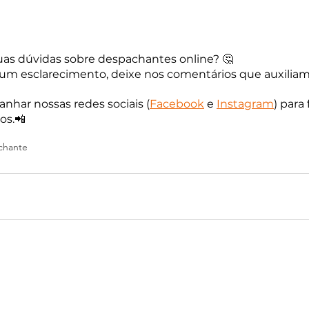
uas dúvidas sobre despachantes online? 🤔
 um esclarecimento, deixe nos comentários que auxiliam
nhar nossas redes sociais (
Facebook
 e
Instagram
) para
os.📲
chante