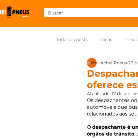
Todos os posts
Dicas
Pneus
Achei Pneus
26 d
Som
Pneus para moto
Despachan
oferece es
Atualizado:
17 de jun. d
Os despachantes onli
automóveis que busc
relacionados aos seus
O 
despachante é um
órgãos de trânsito
,