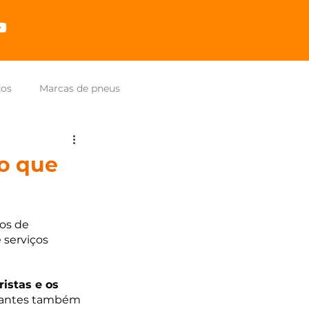
dos
Marcas de pneus
o que
os de 
serviços 
istas e os 
chantes também 