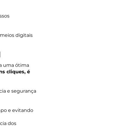
ssos 
eios digitais 
l
na uma ótima 
s cliques, é 
cia e segurança 
po e evitando 
cia dos 