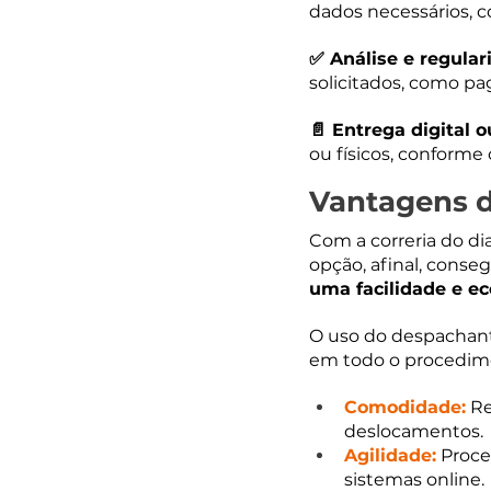
dados necessários, 
✅ Análise e regular
solicitados, como pa
📄 Entrega digital ou
ou físicos, conforme 
Vantagens d
Com a correria do di
opção, afinal, conseg
uma facilidade e e
O uso do despachante
em todo o procedim
Comodidade:
 R
deslocamentos.
Agilidade:
 Proce
sistemas online.