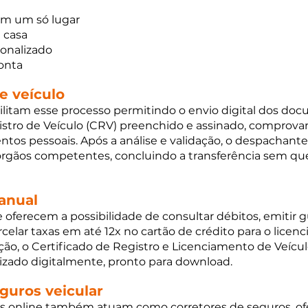
em um só lugar
e casa
onalizado
conta
e veículo
ilitam esse processo permitindo o envio digital dos do
istro de Veículo (CRV) preenchido e assinado, comprova
tos pessoais. Após a análise e validação, o despachant
gãos competentes, concluindo a transferência sem que
anual
oferecem a possibilidade de consultar débitos, emitir g
elar taxas em até 12x no cartão de crédito para o licen
ação, o Certificado de Registro e Licenciamento de Veícul
lizado digitalmente, pronto para download.
guros veicular
s online também atuam como corretores de seguros, of