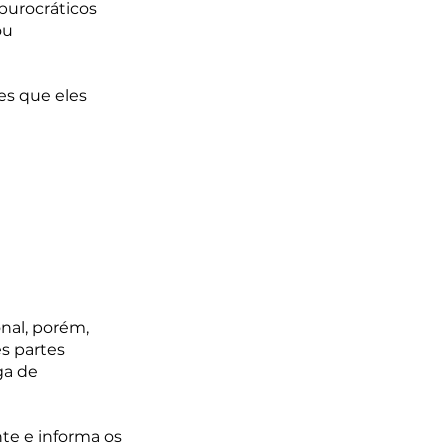
burocráticos 
ou 
s que eles 
nal, porém, 
s partes 
ga de 
te e informa os 