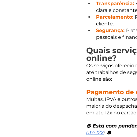
Transparência: 
clara e constante
Parcelamento: 
cliente.
Segurança: 
Plat
pessoais e financ
Quais servi
online?
Os serviços oferecid
até trabalhos de seg
online são:
Pagamento de 
Multas, IPVA e outro
maioria do despacha
em até 12x no cartão
💲 Está com pendên
até 12X
! 
💲