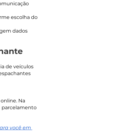
comunicação 
orme escolha do 
egem dados 
hante 
a de veículos 
despachantes 
online. Na 
u parcelamento 
ara você em 