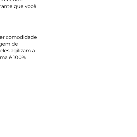
arante que você 
ecer comodidade 
agem de 
les agilizam a 
orma é 100% 