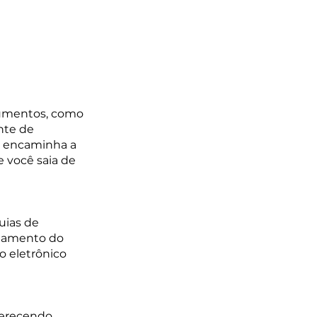
cumentos, como 
nte de 
e encaminha a 
 você saia de 
uias de 
ciamento do 
o eletrônico 
erecendo 