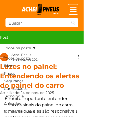
Post
Todos os posts
Achei Pneus
Todos os posts
10 de dez. de 2024
Luzes no painel:
Dicas
Pneus
Entendendo os alertas
Segurança
do painel do carro
Curiosidades
Atualizado:
14 de nov. de 2025
Tecnologia
É muito importante entender 
Cuidados
quais os sinais do painel do carro, 
uma vez que eles são responsáveis 
Marcas de pneus