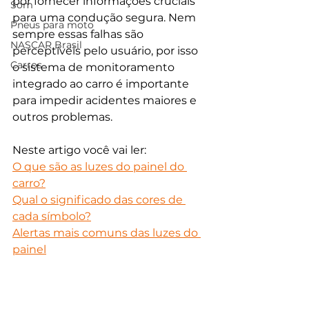
por fornecer informações cruciais 
Som
para uma condução segura. Nem 
Pneus para moto
sempre essas falhas são 
NASCAR Brasil
perceptíveis pelo usuário, por isso 
Carros
o sistema de monitoramento 
integrado ao carro é importante 
para impedir acidentes maiores e 
outros problemas. 
Neste artigo você vai ler:
O que são as luzes do painel do 
carro?
Qual o significado das cores de 
cada símbolo?
Alertas mais comuns das luzes do 
painel