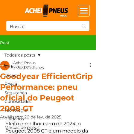
Post
Todos os posts
Achei Pneus
Todos os posts
31 de jan. de 2025
Goodyear EfficientGrip
Dicas
Pneus
Performance: pneu
Segurança
oficial do Peugeot
Curiosidades
2008 GT
Tecnologia
Atualizado:
26 de fev. de 2025
Cuidados
Eleito o melhor carro de 2024, o 
Marcas de pneus
Peugeot 2008 GT é um modelo da 