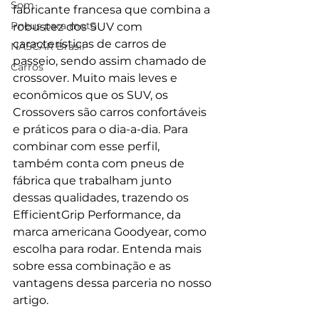
Som
fabricante francesa que combina a 
Pneus para moto
robustez dos SUV com 
características de carros de 
NASCAR Brasil
passeio, sendo assim chamado de 
Carros
crossover. Muito mais leves e 
econômicos que os SUV, os 
Crossovers são carros confortáveis 
e práticos para o dia-a-dia. Para 
combinar com esse perfil, 
também conta com pneus de 
fábrica que trabalham junto 
dessas qualidades, trazendo os 
EfficientGrip Performance, da 
marca americana Goodyear, como 
escolha para rodar. Entenda mais 
sobre essa combinação e as 
vantagens dessa parceria no nosso 
artigo.