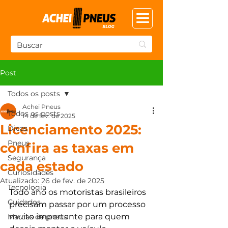
Post
Todos os posts
Achei Pneus
Todos os posts
14 de fev. de 2025
Licenciamento 2025:
Dicas
Pneus
confira as taxas em
Segurança
cada estado
Curiosidades
Atualizado:
26 de fev. de 2025
Tecnologia
Todo ano os motoristas brasileiros 
Cuidados
precisam passar por um processo 
muito importante para quem 
Marcas de pneus