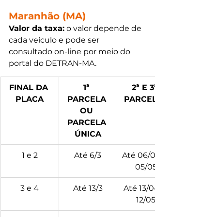
Maranhão (MA)
Valor da taxa:
 o valor depende de 
cada veículo e pode ser 
consultado on-line por meio do 
portal do DETRAN-MA. 
FINAL DA 
1ª 
2ª E 3ª 
PLACA
PARCELA 
PARCELAS
OU 
PARCELA 
ÚNICA
1 e 2
Até 6/3
Até 06/04 e 
05/05
3 e 4
Até 13/3
Até 13/04 e 
12/05