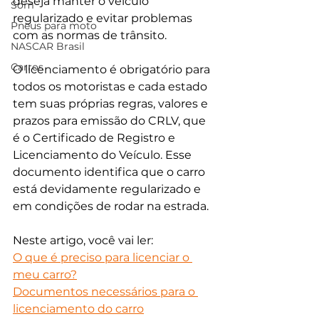
deseja manter o veículo 
Som
regularizado e evitar problemas 
Pneus para moto
com as normas de trânsito. 
NASCAR Brasil
Carros
O licenciamento é obrigatório para 
todos os motoristas e cada estado 
tem suas próprias regras, valores e 
prazos para emissão do CRLV, que 
é o Certificado de Registro e 
Licenciamento do Veículo. Esse 
documento identifica que o carro 
está devidamente regularizado e 
em condições de rodar na estrada.
Neste artigo, você vai ler:
O que é preciso para licenciar o 
meu carro?
Documentos necessários para o 
licenciamento do carro