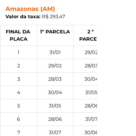
Amazonas (AM)
Valor da taxa: 
R$ 293,47
FINAL DA 
1ª PARCELA
2 ª 
PLACA
PARCELA
1
31/01
29/02
2
29/02
28/03
3
28/03
30/04
4
30/04
31/05
5
31/05
28/06
6
28/06
31/07
7
31/07
30/08