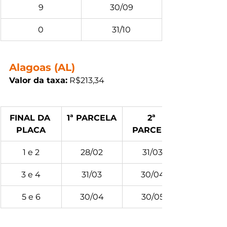
9
30/09
0
31/10
Alagoas (AL)
Valor da taxa:
 R$213,34
FINAL DA 
1ª PARCELA
2ª 
PLACA
PARCELA
1 e 2
28/02
31/03
3 e 4
31/03
30/04
5 e 6
30/04
30/05