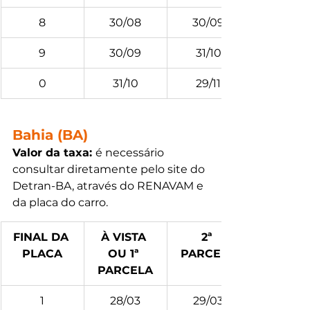
8
30/08
30/09
9
30/09
31/10
0
31/10
29/11
Bahia (BA)
Valor da taxa: 
é necessário 
consultar diretamente pelo site do 
Detran-BA, através do RENAVAM e 
da placa do carro.
FINAL DA 
À VISTA 
2ª 
PLACA
OU 1ª 
PARCELA
PARCELA
1
28/03
29/03