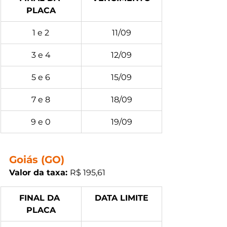
PLACA
1 e 2
11/09
3 e 4
12/09
5 e 6
15/09
7 e 8
18/09
9 e 0
19/09
Goiás (GO)
Valor da taxa: 
R$ 195,61
FINAL DA 
DATA LIMITE
PLACA