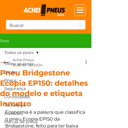
Post
Todos os posts
Achei Pneus
Todos os posts
16 de fev. de 2024
Pneu Bridgestone
Dicas
Pneus
Ecopia EP150: detalhes
Segurança
do modelo e etiqueta
Curiosidades
Inmetro
Tecnologia
Economia é a palavra que classifica 
Cuidados
o pneu Ecopia EP150 da 
Marcas de pneus
Bridgestone, feito para ter baixa 