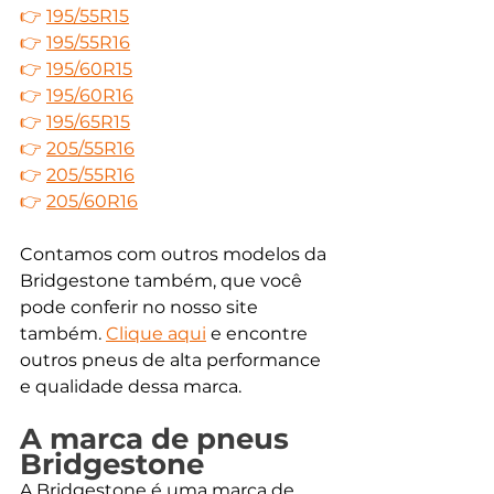
👉 
195/55R15
👉 
195/55R16
👉 
195/60R15
👉 
195/60R16
👉 
195/65R15
👉 
205/55R16
👉 
205/55R16
👉 
205/60R16
Contamos com outros modelos da 
Bridgestone também, que você 
pode conferir no nosso site 
também. 
Clique aqui
 e encontre 
outros pneus de alta performance 
e qualidade dessa marca.
A marca de pneus 
Bridgestone
A Bridgestone é uma marca de 