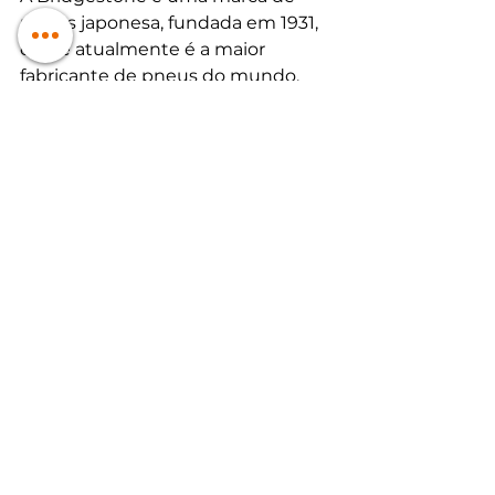
pneus japonesa, fundada em 1931, 
e que atualmente é a maior 
fabricante de pneus do mundo. 
Produz pneus para carros de 
passeio, SUVs, caminhões, ônibus, 
motos e competições, e tem como 
missão oferecer pneus de alta 
qualidade, segurança e inovação.
A fabricante, além de ser 
fornecedora oficial de pneus para a 
Volkswagen, também é 
fornecedor de montadoras como 
Toyota, Honda, Nissan, Renault, 
entre outras. A Bridgestone está 
presente em mais de 150 países, e 
tem mais de 180 fábricas ao redor 
do mundo, incluindo o Brasil, onde 