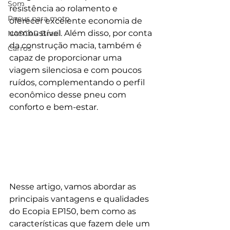
Som
resistência ao rolamento e 
Pneus para moto
oferecer excelente economia de 
combustível. Além disso, por conta 
NASCAR Brasil
da construção macia, também é 
Carros
capaz de proporcionar uma 
viagem silenciosa e com poucos 
ruídos, complementando o perfil 
econômico desse pneu com 
conforto e bem-estar. 
Nesse artigo, vamos abordar as 
principais vantagens e qualidades 
do Ecopia EP150, bem como as 
características que fazem dele um 